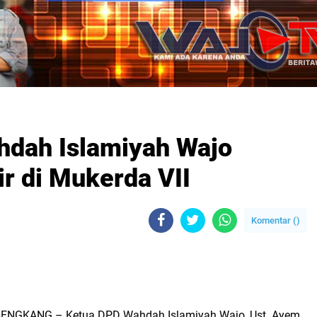
hdah Islamiyah Wajo
r di Mukerda VII
Komentar (
)
 sENGKANG –
Ketua DPD Wahdah Islamiyah Wajo, Ust. Ayem