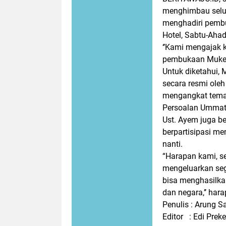
menghimbau selur
menghadiri pembu
Hotel, Sabtu-Ahad
‘’Kami mengajak 
pembukaan Mukerd
Untuk diketahui,
secara resmi oleh
mengangkat tema 
Persoalan Ummat 
Ust. Ayem juga b
berpartisipasi me
nanti.
“Harapan kami, s
mengeluarkan seg
bisa menghasilka
dan negara,’’ ha
Penulis : Arung 
Editor : Edi Prek