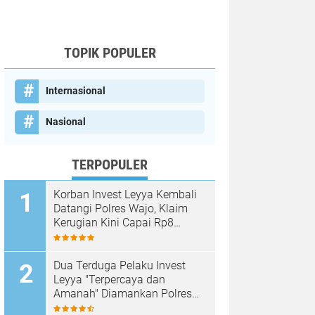
TOPIK POPULER
Internasional
Nasional
TERPOPULER
Korban Invest Leyya Kembali
Datangi Polres Wajo, Klaim
Kerugian Kini Capai Rp8
Miliar, Minta Penyidikan
Dituntaskan
Dua Terduga Pelaku Invest
Leyya "Terpercaya dan
Amanah" Diamankan Polres
Wajo, Kerugian Korban