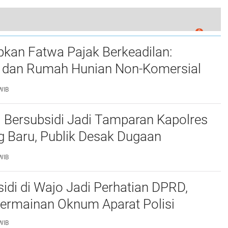
0
ajo Himbau Kader Hadir di Mukerda VII
kan Fatwa Pajak Berkeadilan:
dan Rumah Hunian Non-Komersial
 Dipajaki Berulang
WIB
Bersubsidi Jadi Tamparan Kapolres
g Baru, Publik Desak Dugaan
an Diusut Tuntas Jangan ada
WIB
n
di di Wajo Jadi Perhatian DPRD,
ermainan Oknum Aparat Polisi
WIB