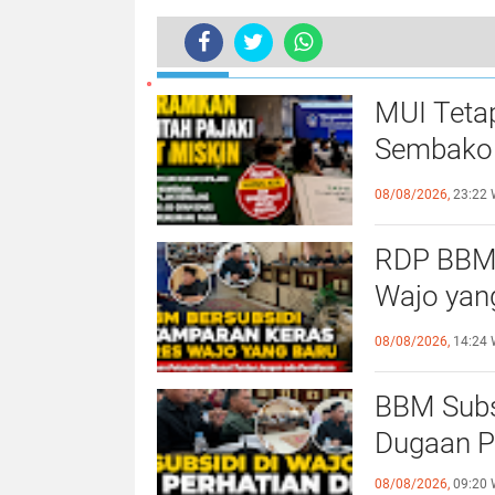
TERKINI
H-2 Ketua DPD Wahdah Islamiyah W
MUI Tetap
Sembako 
Tak Layak
08/08/2026,
23:22 
RDP BBM 
Wajo yan
Pelangsir
08/08/2026,
14:24 
Pembiara
BBM Subsi
Dugaan P
08/08/2026,
09:20 