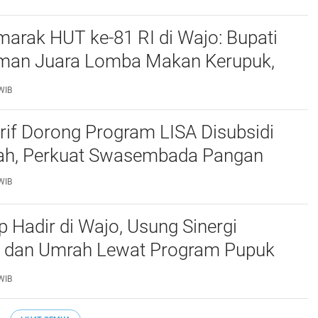
marak HUT ke-81 RI di Wajo: Bupati
man Juara Lomba Makan Kerupuk,
Kebersamaan Bersama Forkopimda
WIB
Arif Dorong Program LISA Disubsidi
ah, Perkuat Swasembada Pangan
WIB
p Hadir di Wajo, Usung Sinergi
n dan Umrah Lewat Program Pupuk
h DP Umrah
WIB