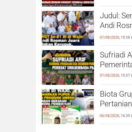
Judul: Se
Andi Ros
Pererat 
07/08/2026,
10:38 
Sufriadi 
Pemerint
07/08/2026,
10:37 
Biota Gru
Pertania
Berhadia
06/08/2026,
16:39 