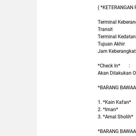
( *KETERANGAN 
Terminal Keberan
Transit : 
Terminal Kedata
Tujuan Akhir 
Jam Keberangkata
*Check In* :
Akan Dilakukan O
*BARANG BAWAAN
1. *Kain Kafan*
2. *Iman*
3. *Amal Sholih*
*BARANG BAWAAN