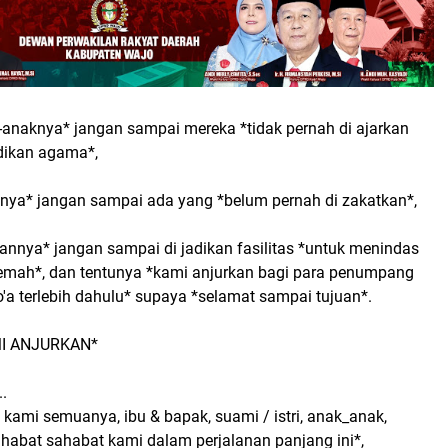
k-anaknya* jangan sampai mereka *tidak pernah di ajarkan
dikan agama*,
tanya* jangan sampai ada yang *belum pernah di zakatkan*,
tannya* jangan sampai di jadikan fasilitas *untuk menindas
 lemah*, dan tentunya *kami anjurkan bagi para penumpang
o'a terlebih dahulu* supaya *selamat sampai tujuan*.
I ANJURKAN*
..
 kami semuanya, ibu & bapak, suami / istri, anak_anak,
ahabat sahabat kami dalam perjalanan panjang ini*,