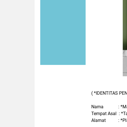
( *IDENTITAS PE
Nama : *Man
Tempat Asal : *T
Alamat : *Pla