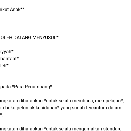
rikut Anak*"
BOLEH DATANG MENYUSUL*
iyyah*
rmanfaat*
leh*
epada *Para Penumpang*
angkatan diharapkan *untuk selalu membaca, mempelajari*,
n buku petunjuk kehidupan* yang sudah tercantum dalam
*.
angkatan diharapkan *untuk selalu mengamalkan standard