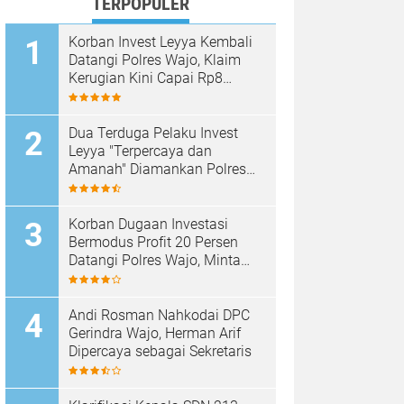
TERPOPULER
Korban Invest Leyya Kembali
Datangi Polres Wajo, Klaim
Kerugian Kini Capai Rp8
Miliar, Minta Penyidikan
Dituntaskan
Dua Terduga Pelaku Invest
Leyya "Terpercaya dan
Amanah" Diamankan Polres
Wajo, Kerugian Korban
Disebut Capai Rp8 Miliar
Korban Dugaan Investasi
Bermodus Profit 20 Persen
Datangi Polres Wajo, Minta
Kejelasan Penanganan Kasus
Andi Rosman Nahkodai DPC
Gerindra Wajo, Herman Arif
Dipercaya sebagai Sekretaris