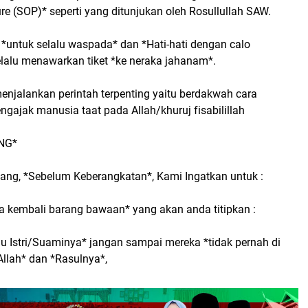
re (SOP)* seperti yang ditunjukan oleh Rosullullah SAW.
 *untuk selalu waspada* dan *Hati-hati dengan calo
elalu menawarkan tiket *ke neraka jahanam*.
enjalankan perintah terpenting yaitu berdakwah cara
ngajak manusia taat pada Allah/khuruj fisabilillah
NG*
ng, *Sebelum Keberangkatan*, Kami Ingatkan untuk :
a kembali barang bawaan* yang akan anda titipkan :
lu Istri/Suaminya* jangan sampai mereka *tidak pernah di
Allah* dan *Rasulnya*,