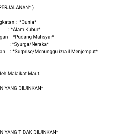
PERJALANAN* )
gkatan : *Dunia*
*Alam Kubur*
ngan : *Padang Mahsyar*
: *Syurga/Neraka*
n : *Surprise/Menunggu izra'il Menjemput*
leh Malaikat Maut.
 YANG DIIJINKAN*
 YANG TIDAK DIIJINKAN*