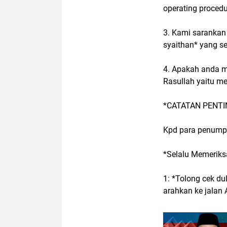
operating procedu
3. Kami sarankan
syaithan* yang s
4. Apakah anda m
Rasullah yaitu me
*CATATAN PENTI
Kpd para penumpa
*Selalu Memeriks
1: *Tolong cek du
arahkan ke jalan 