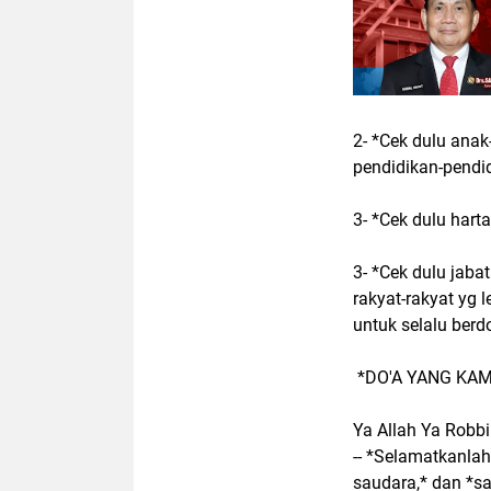
2- *Cek dulu ana
pendidikan-pendi
3- *Cek dulu har
3- *Cek dulu jaba
rakyat-rakyat yg
untuk selalu berd
*DO'A YANG KAM
Ya Allah Ya Robbi
-- *Selamatkanlah
saudara,* dan *s