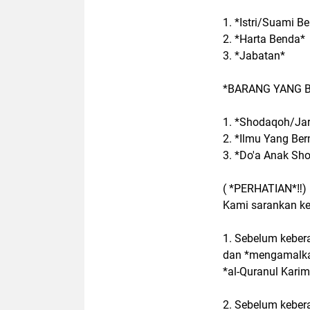
1. *Istri/Suami Be
2. *Harta Benda*
3. *Jabatan*
*BARANG YANG 
1. *Shodaqoh/Jar
2. *Ilmu Yang Be
3. *Do'a Anak Sho
( *PERHATIAN*‼️)
Kami sarankan k
1. Sebelum keber
dan *mengamalka
*al-Quranul Karim
2. Sebelum keber