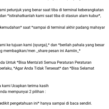
mi petunjuk yang benar saat tiba di terminal keberangkatan
 dan *istirahatkanlah kami saat tiba di stasiun alam kubur*,
 kemudahan* saat *sampai di terminal akhir padang mahsyar
i ke tujuan kami (syurga),* dan *berilah pahala yang besar
ng membagikan/men _share pesan ini Aamiin_*
da Untuk *Bisa Menta'ati Semua Peraturan Peraturan
berlaku, *Agar Anda Tidak Tersesat* dan *Bisa Selamat
a kami Ucapkan terima kasih
anda mempunyai 2 pilihan :
dikit pengetahuan ini* hanya sampai di baca sendiri.