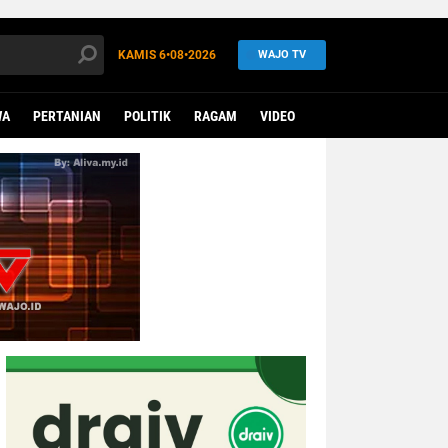
KAMIS
6•08•2026
WAJO TV
WA
PERTANIAN
POLITIK
RAGAM
VIDEO