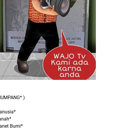
NUMPANG* )
usia*
anah*
net Bumi*