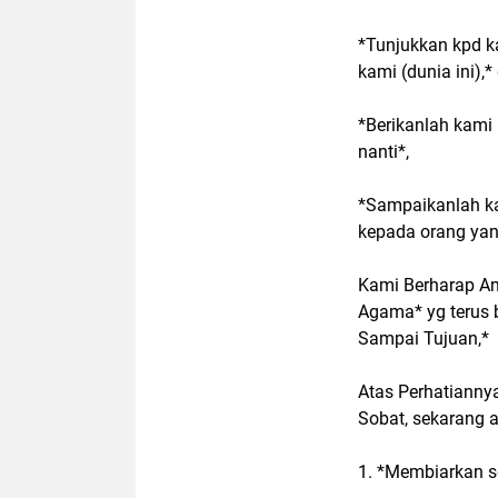
*Tunjukkan kpd ka
kami (dunia ini),*
*Berikanlah kami
nanti*,
*Sampaikanlah kam
kepada orang ya
Kami Berharap An
Agama* yg terus 
Sampai Tujuan,*
Atas Perhatianny
Sobat, sekarang 
1. *Membiarkan se