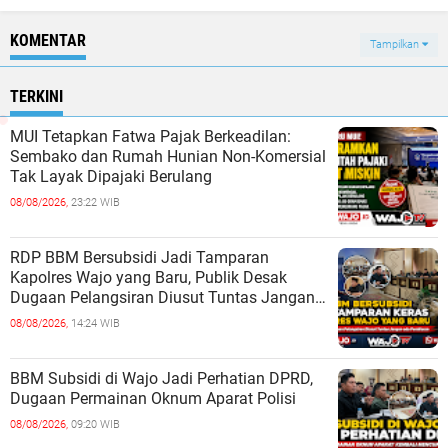
KOMENTAR
Tampilkan
TERKINI
MUI Tetapkan Fatwa Pajak Berkeadilan:
Sembako dan Rumah Hunian Non-Komersial
Tak Layak Dipajaki Berulang
08/08/2026,
23:22 WIB
RDP BBM Bersubsidi Jadi Tamparan
Kapolres Wajo yang Baru, Publik Desak
Dugaan Pelangsiran Diusut Tuntas Jangan
ada Pembiaran
08/08/2026,
14:24 WIB
BBM Subsidi di Wajo Jadi Perhatian DPRD,
Dugaan Permainan Oknum Aparat Polisi
08/08/2026,
09:20 WIB