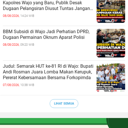
Kapolres Wajo yang Baru, Publik Desak
Dugaan Pelangsiran Diusut Tuntas Jangan
ada Pembiaran
08/08/2026,
14:24 WIB
BBM Subsidi di Wajo Jadi Perhatian DPRD,
Dugaan Permainan Oknum Aparat Polisi
08/08/2026,
09:20 WIB
Judul: Semarak HUT ke-81 RI di Wajo: Bupati
Andi Rosman Juara Lomba Makan Kerupuk,
Pererat Kebersamaan Bersama Forkopimda
07/08/2026,
10:38 WIB
LIHAT SEMUA