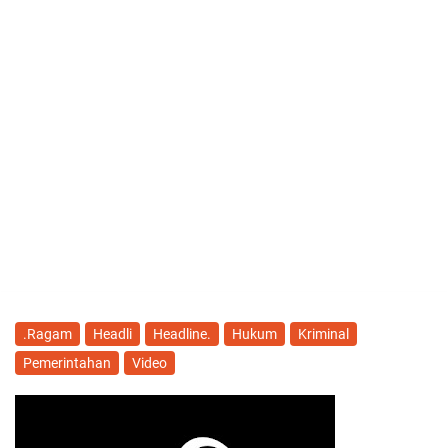
.Ragam
Headli
Headline.
Hukum
Kriminal
Pemerintahan
Video