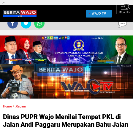
-->
JELAJAHI
WAJO TV
0
Home
/
.Ragam
Dinas PUPR Wajo Menilai Tempat PKL di
Jalan Andi Paggaru Merupakan Bahu Jalan