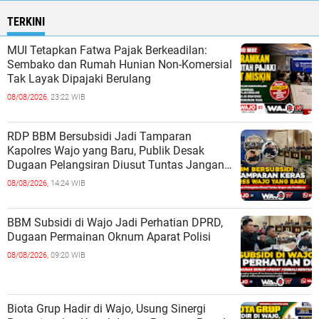
TERKINI
MUI Tetapkan Fatwa Pajak Berkeadilan:
Sembako dan Rumah Hunian Non-Komersial
Tak Layak Dipajaki Berulang
08/08/2026,
23:22 WIB
RDP BBM Bersubsidi Jadi Tamparan
Kapolres Wajo yang Baru, Publik Desak
Dugaan Pelangsiran Diusut Tuntas Jangan
ada Pembiaran
08/08/2026,
14:24 WIB
BBM Subsidi di Wajo Jadi Perhatian DPRD,
Dugaan Permainan Oknum Aparat Polisi
08/08/2026,
09:20 WIB
Biota Grup Hadir di Wajo, Usung Sinergi