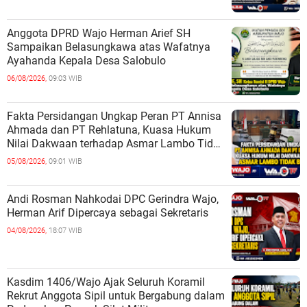
Anggota DPRD Wajo Herman Arief SH
Sampaikan Belasungkawa atas Wafatnya
Ayahanda Kepala Desa Salobulo
06/08/2026,
09:03 WIB
Fakta Persidangan Ungkap Peran PT Annisa
Ahmada dan PT Rehlatuna, Kuasa Hukum
Nilai Dakwaan terhadap Asmar Lambo Tidak
Berdasar
05/08/2026,
09:01 WIB
Andi Rosman Nahkodai DPC Gerindra Wajo,
Herman Arif Dipercaya sebagai Sekretaris
04/08/2026,
18:07 WIB
Kasdim 1406/Wajo Ajak Seluruh Koramil
Rekrut Anggota Sipil untuk Bergabung dalam