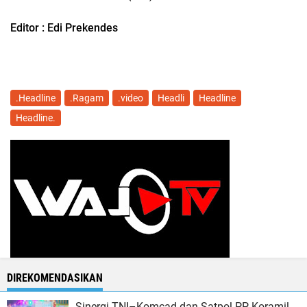
Editor : Edi Prekendes
.Headline
.Ragam
.video
Headli
Headline
Headline.
DIREKOMENDASIKAN
Sinergi TNI–Komcad dan Satpol PP, Koramil