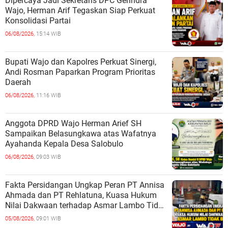
Dipercaya Jadi Sekretaris DPC Gerindra
Wajo, Herman Arif Tegaskan Siap Perkuat
Konsolidasi Partai
06/08/2026,
15:14 WIB
Bupati Wajo dan Kapolres Perkuat Sinergi,
Andi Rosman Paparkan Program Prioritas
Daerah
06/08/2026,
11:16 WIB
Anggota DPRD Wajo Herman Arief SH
Sampaikan Belasungkawa atas Wafatnya
Ayahanda Kepala Desa Salobulo
06/08/2026,
09:03 WIB
Fakta Persidangan Ungkap Peran PT Annisa
Ahmada dan PT Rehlatuna, Kuasa Hukum
Nilai Dakwaan terhadap Asmar Lambo Tidak
Berdasar
05/08/2026,
09:01 WIB