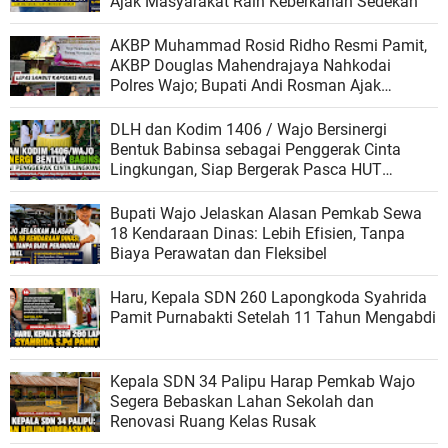
Ajak Masyarakat Raih Keberkahan Sedekah
AKBP Muhammad Rosid Ridho Resmi Pamit,
AKBP Douglas Mahendrajaya Nahkodai
Polres Wajo; Bupati Andi Rosman Ajak
Perkuat Sinergi Jaga Kamtibmas
DLH dan Kodim 1406 / Wajo Bersinergi
Bentuk Babinsa sebagai Penggerak Cinta
Lingkungan, Siap Bergerak Pasca HUT
Kemerdekaan
Bupati Wajo Jelaskan Alasan Pemkab Sewa
18 Kendaraan Dinas: Lebih Efisien, Tanpa
Biaya Perawatan dan Fleksibel
Haru, Kepala SDN 260 Lapongkoda Syahrida
Pamit Purnabakti Setelah 11 Tahun Mengabdi
Kepala SDN 34 Palipu Harap Pemkab Wajo
Segera Bebaskan Lahan Sekolah dan
Renovasi Ruang Kelas Rusak