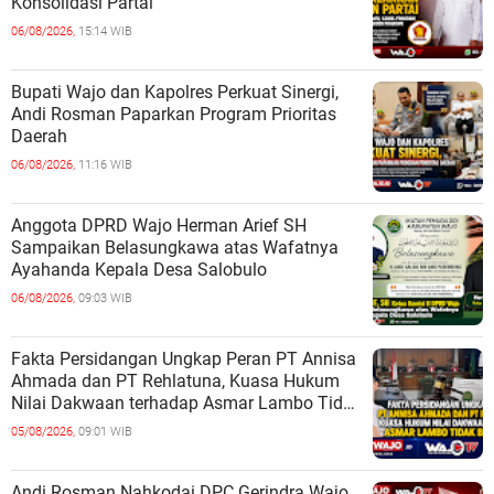
Konsolidasi Partai
06/08/2026,
15:14 WIB
Bupati Wajo dan Kapolres Perkuat Sinergi,
Andi Rosman Paparkan Program Prioritas
Daerah
06/08/2026,
11:16 WIB
Anggota DPRD Wajo Herman Arief SH
Sampaikan Belasungkawa atas Wafatnya
Ayahanda Kepala Desa Salobulo
06/08/2026,
09:03 WIB
Fakta Persidangan Ungkap Peran PT Annisa
Ahmada dan PT Rehlatuna, Kuasa Hukum
Nilai Dakwaan terhadap Asmar Lambo Tidak
Berdasar
05/08/2026,
09:01 WIB
Andi Rosman Nahkodai DPC Gerindra Wajo,