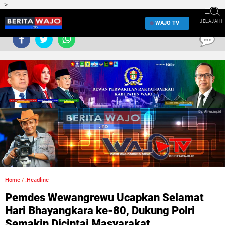
-->
JELAJAHI
WAJO TV
0
Home
/
.Headline
Pemdes Wewangrewu Ucapkan Selamat
Hari Bhayangkara ke-80, Dukung Polri
Semakin Dicintai Masyarakat