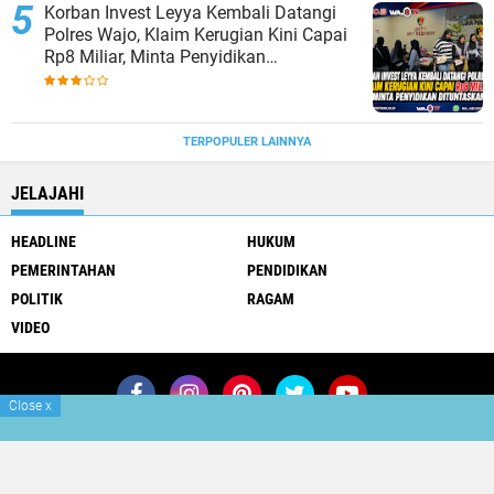
Korban Invest Leyya Kembali Datangi
Polres Wajo, Klaim Kerugian Kini Capai
Rp8 Miliar, Minta Penyidikan
Dituntaskan
TERPOPULER LAINNYA
JELAJAHI
HEADLINE
HUKUM
PEMERINTAHAN
PENDIDIKAN
POLITIK
RAGAM
VIDEO
Close
x
Join Now
Redaksi
Pedoman Media Siber
Copyright ©
2026 BERITAWAJO.ID
Premium
By