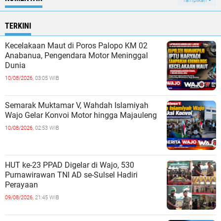
Tampilkan
TERKINI
Kecelakaan Maut di Poros Palopo KM 02
Anabanua, Pengendara Motor Meninggal
Dunia
10/08/2026,
03:05 WIB
Semarak Muktamar V, Wahdah Islamiyah
Wajo Gelar Konvoi Motor hingga Majauleng
10/08/2026,
02:53 WIB
HUT ke-23 PPAD Digelar di Wajo, 530
Purnawirawan TNI AD se-Sulsel Hadiri
Perayaan
09/08/2026,
21:45 WIB