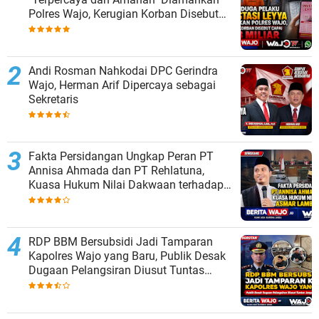
Polres Wajo, Kerugian Korban Disebut
Capai Rp8 Miliar
Andi Rosman Nahkodai DPC Gerindra
Wajo, Herman Arif Dipercaya sebagai
Sekretaris
Fakta Persidangan Ungkap Peran PT
Annisa Ahmada dan PT Rehlatuna,
Kuasa Hukum Nilai Dakwaan terhadap
Asmar Lambo Tidak Berdasar
RDP BBM Bersubsidi Jadi Tamparan
Kapolres Wajo yang Baru, Publik Desak
Dugaan Pelangsiran Diusut Tuntas
Jangan ada Pembiaran