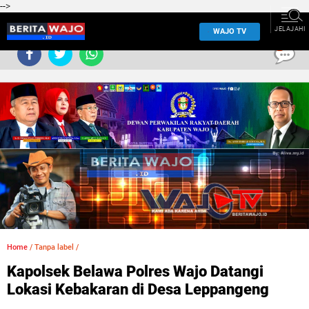
-->
JELAJAHI
WAJO TV
0
Home
/
Tanpa label
/
Kapolsek Belawa Polres Wajo Datangi
Lokasi Kebakaran di Desa Leppangeng