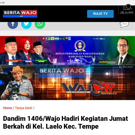
-->
JELAJAHI
WAJO TV
0
Home
/
Tanpa label
/
Dandim 1406/Wajo Hadiri Kegiatan Jumat
Berkah di Kel. Laelo Kec. Tempe