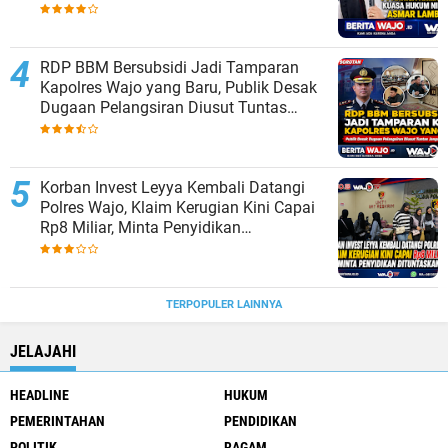
Asmar Lambo Tidak Berdasar
RDP BBM Bersubsidi Jadi Tamparan
Kapolres Wajo yang Baru, Publik Desak
Dugaan Pelangsiran Diusut Tuntas
Jangan ada Pembiaran
Korban Invest Leyya Kembali Datangi
Polres Wajo, Klaim Kerugian Kini Capai
Rp8 Miliar, Minta Penyidikan
Dituntaskan
TERPOPULER LAINNYA
JELAJAHI
HEADLINE
HUKUM
PEMERINTAHAN
PENDIDIKAN
POLITIK
RAGAM