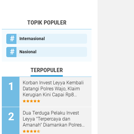
TOPIK POPULER
Internasional
Nasional
TERPOPULER
Korban Invest Leyya Kembali
Datangi Polres Wajo, Klaim
Kerugian Kini Capai Rp8
Miliar, Minta Penyidikan
Dituntaskan
Dua Terduga Pelaku Invest
Leyya "Terpercaya dan
Amanah" Diamankan Polres
Wajo, Kerugian Korban