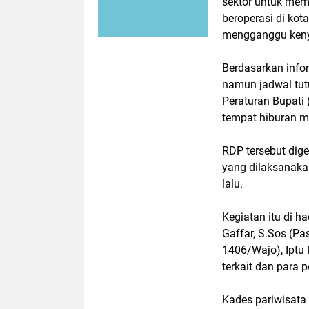
sektor untuk mem
beroperasi di kot
mengganggu keny
Berdasarkan info
namun jadwal tut
Peraturan Bupati
tempat hiburan m
RDP tersebut dige
yang dilaksanaka
lalu.
Kegiatan itu di ha
Gaffar, S.Sos (Pa
1406/Wajo), Iptu 
terkait dan para
Kades pariwisata