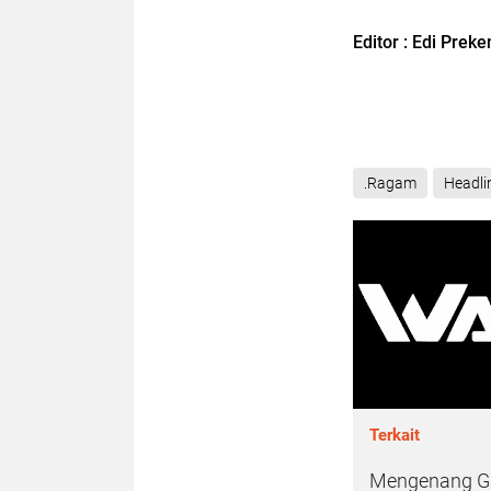
Editor : Edi Prek
.Ragam
Headli
Terkait
Mengenang Gu