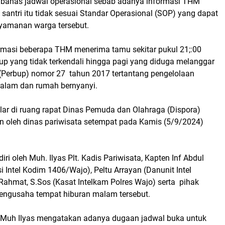
bahas jadwal operasional sebab adanya informasi THM
a santri itu tidak sesuai Standar Operasional (SOP) yang dapat
amanan warga tersebut.
rmasi beberapa THM menerima tamu sekitar pukul 21;:00
up yang tidak terkendali hingga pagi yang diduga melanggar
 (Perbup) nomor 27 tahun 2017 tertantang pengelolaan
alam dan rumah bernyanyi.
lar di ruang rapat Dinas Pemuda dan Olahraga (Dispora)
n oleh dinas pariwisata setempat pada Kamis (5/9/2024)
diri oleh Muh. Ilyas Plt. Kadis Pariwisata, Kapten Inf Abdul
si Intel Kodim 1406/Wajo), Peltu Arrayan (Danunit Intel
Rahmat, S.Sos (Kasat Intelkam Polres Wajo) serta pihak
 pengusaha tempat hiburan malam tersebut.
 Muh Ilyas mengatakan adanya dugaan jadwal buka untuk