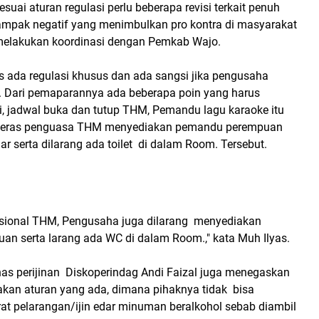
suai aturan regulasi perlu beberapa revisi terkait penuh
 dampak negatif yang menimbulkan pro kontra di masyarakat
melakukan koordinasi dengan Pemkab Wajo.
s ada regulasi khusus dan ada sangsi jika pengusaha
u. Dari pemaparannya ada beberapa poin yang harus
i, jadwal buka dan tutup THM, Pemandu lagu karaoke itu
ng keras penguasa THM menyediakan pemandu perempuan
gar serta dilarang ada toilet di dalam Room. Tersebut.
asional THM, Pengusaha juga dilarang menyediakan
n serta larang ada WC di dalam Room.," kata Muh Ilyas.
nas perijinan Diskoperindag Andi Faizal juga menegaskan
akan aturan yang ada, dimana pihaknya tidak bisa
at pelarangan/ijin edar minuman beralkohol sebab diambil