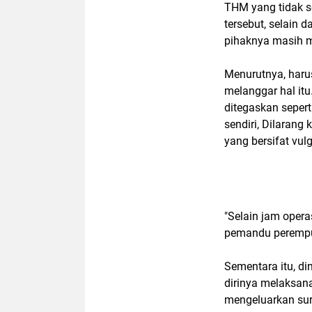
THM yang tidak se
tersebut, selain
pihaknya masih 
Menurutnya, haru
melanggar hal it
ditegaskan sepert
sendiri, Dilara
yang bersifat vul
"Selain jam oper
pemandu perempua
Sementara itu, di
dirinya melaksan
mengeluarkan sur