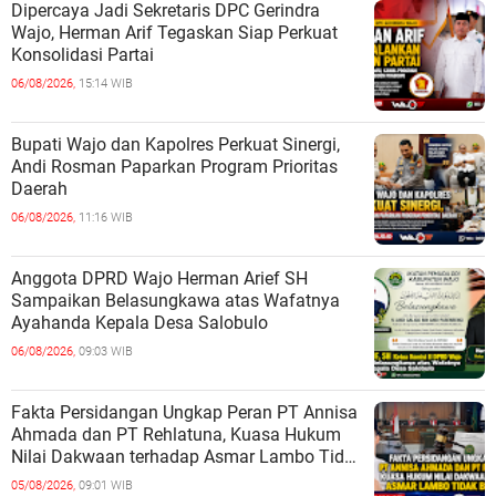
Dipercaya Jadi Sekretaris DPC Gerindra
Wajo, Herman Arif Tegaskan Siap Perkuat
Konsolidasi Partai
06/08/2026,
15:14 WIB
Bupati Wajo dan Kapolres Perkuat Sinergi,
Andi Rosman Paparkan Program Prioritas
Daerah
06/08/2026,
11:16 WIB
Anggota DPRD Wajo Herman Arief SH
Sampaikan Belasungkawa atas Wafatnya
Ayahanda Kepala Desa Salobulo
06/08/2026,
09:03 WIB
Fakta Persidangan Ungkap Peran PT Annisa
Ahmada dan PT Rehlatuna, Kuasa Hukum
Nilai Dakwaan terhadap Asmar Lambo Tidak
Berdasar
05/08/2026,
09:01 WIB