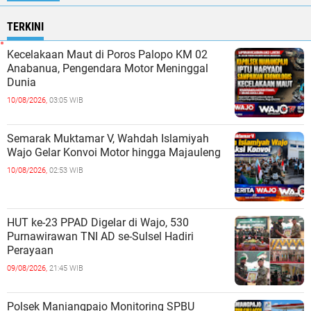
TERKINI
Kecelakaan Maut di Poros Palopo KM 02
Anabanua, Pengendara Motor Meninggal
Dunia
10/08/2026,
03:05 WIB
Semarak Muktamar V, Wahdah Islamiyah
Wajo Gelar Konvoi Motor hingga Majauleng
10/08/2026,
02:53 WIB
HUT ke-23 PPAD Digelar di Wajo, 530
Purnawirawan TNI AD se-Sulsel Hadiri
Perayaan
09/08/2026,
21:45 WIB
Polsek Maniangpajo Monitoring SPBU