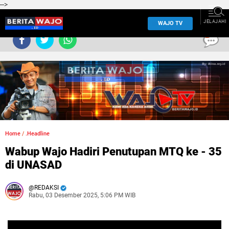
-->
JELAJAHI
WAJO TV
0
Home
/
.Headline
Wabup Wajo Hadiri Penutupan MTQ ke - 35
di UNASAD
REDAKSI
Rabu, 03 Desember 2025, 5:06 PM WIB