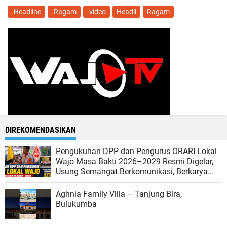
.Headline
.Ragam
.video
Headli
Ragam
DIREKOMENDASIKAN
Pengukuhan DPP dan Pengurus ORARI Lokal
Wajo Masa Bakti 2026–2029 Resmi Digelar,
Usung Semangat Berkomunikasi, Berkarya
dan Berbakti
Aghnia Family Villa – Tanjung Bira,
Bulukumba