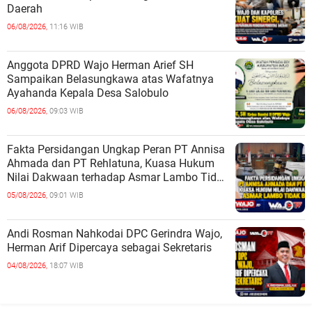
Daerah
06/08/2026,
11:16 WIB
Anggota DPRD Wajo Herman Arief SH
Sampaikan Belasungkawa atas Wafatnya
Ayahanda Kepala Desa Salobulo
06/08/2026,
09:03 WIB
Fakta Persidangan Ungkap Peran PT Annisa
Ahmada dan PT Rehlatuna, Kuasa Hukum
Nilai Dakwaan terhadap Asmar Lambo Tidak
Berdasar
05/08/2026,
09:01 WIB
Andi Rosman Nahkodai DPC Gerindra Wajo,
Herman Arif Dipercaya sebagai Sekretaris
04/08/2026,
18:07 WIB