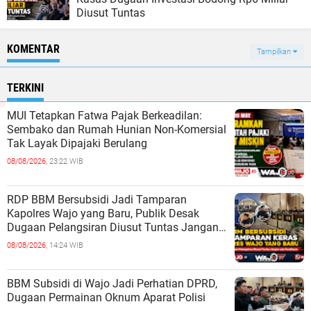
Diusut Tuntas
KOMENTAR
Tampilkan
TERKINI
MUI Tetapkan Fatwa Pajak Berkeadilan:
Sembako dan Rumah Hunian Non-Komersial
Tak Layak Dipajaki Berulang
08/08/2026,
23:22 WIB
RDP BBM Bersubsidi Jadi Tamparan
Kapolres Wajo yang Baru, Publik Desak
Dugaan Pelangsiran Diusut Tuntas Jangan
ada Pembiaran
08/08/2026,
14:24 WIB
BBM Subsidi di Wajo Jadi Perhatian DPRD,
Dugaan Permainan Oknum Aparat Polisi