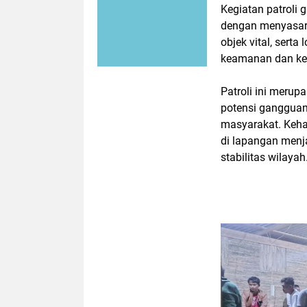
Kegiatan patroli
dengan menyasar s
objek vital, sert
keamanan dan ket
Patroli ini merup
potensi ganggua
masyarakat. Keha
di lapangan menja
stabilitas wilayah