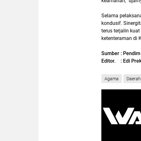
keamanan,” ujarn
Selama pelaksanaa
kondusif. Sinergi
terus terjalin ku
ketenteraman di 
Sumber : Pendim
Editor. : Edi Pr
Agama
Daerah