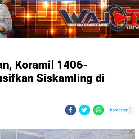
n, Koramil 1406-
nsifkan Siskamling di
Komentar (
)