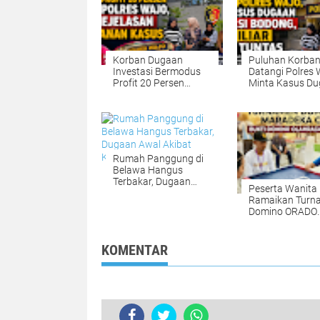
Korban Dugaan
Puluhan Korba
Investasi Bermodus
Datangi Polres 
Profit 20 Persen
Minta Kasus D
Datangi Polres Wajo,
Investasi Bodo
Minta Kejelasan
Miliar Diusut Tu
Penanganan Kasus
Rumah Panggung di
Belawa Hangus
Terbakar, Dugaan
Peserta Wanita
Awal Akibat
Ramaikan Turn
Korsleting Listrik
Domino ORADO
Maradeka Cup 
Bukti Domino
Olahraga untuk
KOMENTAR
Semua