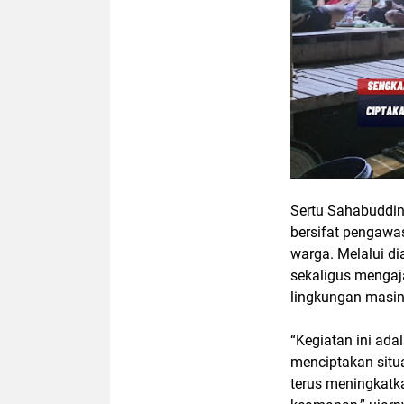
Sertu Sahabuddin
bersifat pengawas
warga. Melalui d
sekaligus menga
lingkungan masi
“Kegiatan ini ad
menciptakan situ
terus meningkatk