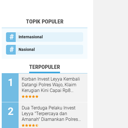
TOPIK POPULER
Internasional
Nasional
TERPOPULER
Korban Invest Leyya Kembali
Datangi Polres Wajo, Klaim
Kerugian Kini Capai Rp8
Miliar, Minta Penyidikan
Dituntaskan
Dua Terduga Pelaku Invest
Leyya "Terpercaya dan
Amanah" Diamankan Polres
Wajo, Kerugian Korban