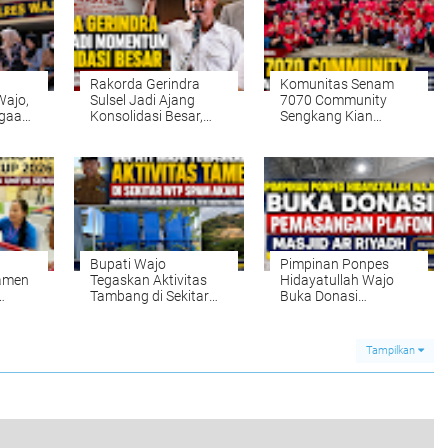
n
Rakorda Gerindra
Komunitas Senam
Wajo,
Sulsel Jadi Ajang
7070 Community
ugaan
Konsolidasi Besar,
Sengkang Kian
ng Rp6
Ketua Tidar Wajo:
Berkembang, Kini
ntas
Banyak Wajah Baru
Miliki 142 Anggota
Bukti Gerindra Makin
Aktif
Dipercaya
Bupati Wajo
Pimpinan Ponpes
amen
Tegaskan Aktivitas
Hidayatullah Wajo
Tambang di Sekitar
Buka Donasi
2026,
WTP SPAM Akan
Pemasangan Plafon
Ditertibkan, Warga
Masjid Ar Riyadh, Ajak
Minta ESDM Turun
Masyarakat Raih
Tampilkan
Cek Lokasi dan Titik
Keberkahan Sedekah
Koordinat Tambang