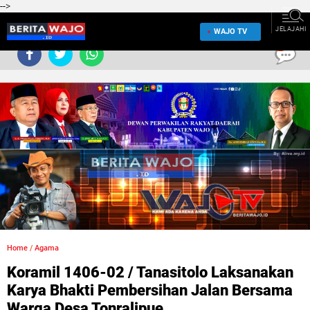
-->
JELAJAHI
WAJO TV
0
Home
/
Agama
Koramil 1406-02 / Tanasitolo Laksanakan
Karya Bhakti Pembersihan Jalan Bersama
Warga Desa Tonralipue