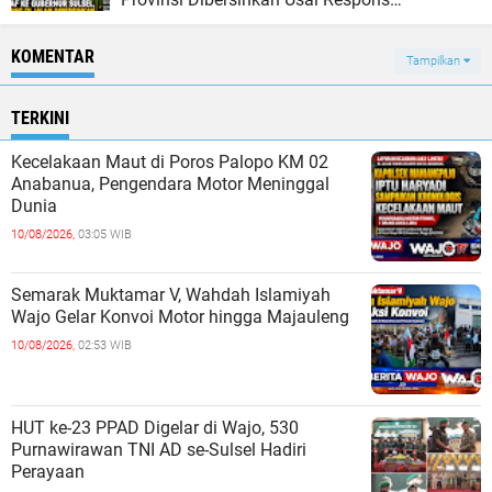
Pemerintah
KOMENTAR
Tampilkan
TERKINI
Kecelakaan Maut di Poros Palopo KM 02
Anabanua, Pengendara Motor Meninggal
Dunia
10/08/2026,
03:05 WIB
Semarak Muktamar V, Wahdah Islamiyah
Wajo Gelar Konvoi Motor hingga Majauleng
10/08/2026,
02:53 WIB
HUT ke-23 PPAD Digelar di Wajo, 530
Purnawirawan TNI AD se-Sulsel Hadiri
Perayaan