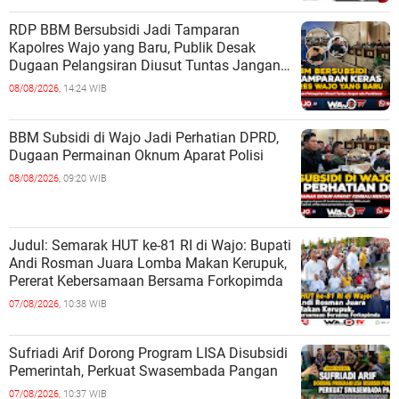
RDP BBM Bersubsidi Jadi Tamparan
Kapolres Wajo yang Baru, Publik Desak
Dugaan Pelangsiran Diusut Tuntas Jangan
ada Pembiaran
08/08/2026,
14:24 WIB
BBM Subsidi di Wajo Jadi Perhatian DPRD,
Dugaan Permainan Oknum Aparat Polisi
08/08/2026,
09:20 WIB
Judul: Semarak HUT ke-81 RI di Wajo: Bupati
Andi Rosman Juara Lomba Makan Kerupuk,
Pererat Kebersamaan Bersama Forkopimda
07/08/2026,
10:38 WIB
Sufriadi Arif Dorong Program LISA Disubsidi
Pemerintah, Perkuat Swasembada Pangan
07/08/2026,
10:37 WIB