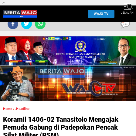
-->
JELAJAHI
WAJO TV
0
Home
/
.Headline
Koramil 1406-02 Tanasitolo Mengajak
Pemuda Gabung di Padepokan Pencak
Silat Militer (PSM)