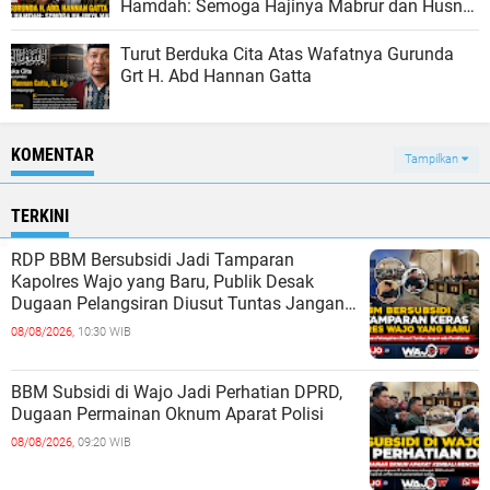
Hamdah: Semoga Hajinya Mabrur dan Husnul
Khatimah
Turut Berduka Cita Atas Wafatnya Gurunda
Grt H. Abd Hannan Gatta
KOMENTAR
Tampilkan
TERKINI
RDP BBM Bersubsidi Jadi Tamparan
Kapolres Wajo yang Baru, Publik Desak
Dugaan Pelangsiran Diusut Tuntas Jangan
ada Pembiaran
08/08/2026,
10:30 WIB
BBM Subsidi di Wajo Jadi Perhatian DPRD,
Dugaan Permainan Oknum Aparat Polisi
08/08/2026,
09:20 WIB