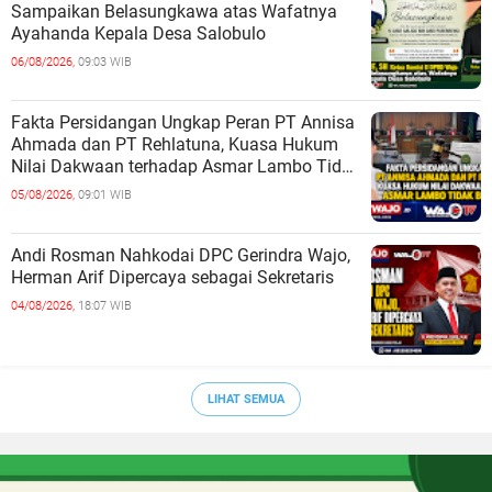
Sampaikan Belasungkawa atas Wafatnya
Ayahanda Kepala Desa Salobulo
06/08/2026,
09:03 WIB
Fakta Persidangan Ungkap Peran PT Annisa
Ahmada dan PT Rehlatuna, Kuasa Hukum
Nilai Dakwaan terhadap Asmar Lambo Tidak
Berdasar
05/08/2026,
09:01 WIB
Andi Rosman Nahkodai DPC Gerindra Wajo,
Herman Arif Dipercaya sebagai Sekretaris
04/08/2026,
18:07 WIB
LIHAT SEMUA