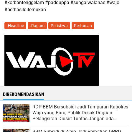
#korbantenggelam #padduppa #sungaiwalanae #wajo
#berhasilditemukan
.Headline
.Ragam
Peristiwa
Pertanian
DIREKOMENDASIKAN
RDP BBM Bersubsidi Jadi Tamparan Kapolres
Wajo yang Baru, Publik Desak Dugaan
Pelangsiran Diusut Tuntas Jangan ada
Pembiaran
BBM Subsidi di Wajo Jadi Perhatian DPRD,