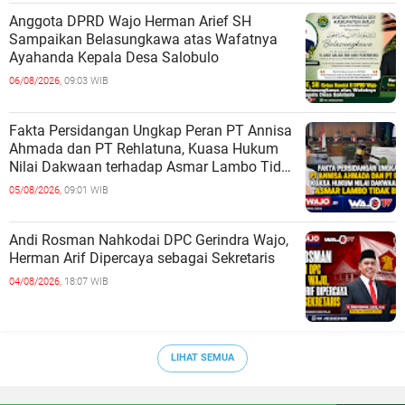
Anggota DPRD Wajo Herman Arief SH
Sampaikan Belasungkawa atas Wafatnya
Ayahanda Kepala Desa Salobulo
06/08/2026,
09:03 WIB
Fakta Persidangan Ungkap Peran PT Annisa
Ahmada dan PT Rehlatuna, Kuasa Hukum
Nilai Dakwaan terhadap Asmar Lambo Tidak
Berdasar
05/08/2026,
09:01 WIB
Andi Rosman Nahkodai DPC Gerindra Wajo,
Herman Arif Dipercaya sebagai Sekretaris
04/08/2026,
18:07 WIB
LIHAT SEMUA