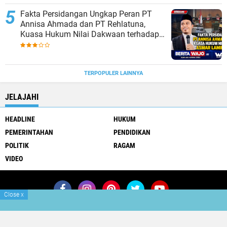
Fakta Persidangan Ungkap Peran PT
Annisa Ahmada dan PT Rehlatuna,
Kuasa Hukum Nilai Dakwaan terhadap
Asmar Lambo Tidak Berdasar
TERPOPULER LAINNYA
JELAJAHI
HEADLINE
HUKUM
PEMERINTAHAN
PENDIDIKAN
POLITIK
RAGAM
VIDEO
Close
x
Join Now
Redaksi
Pedoman Media Siber
Copyright ©
2026 BERITAWAJO.ID
Premium