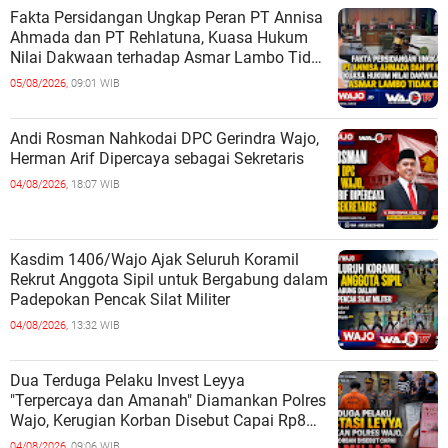
Fakta Persidangan Ungkap Peran PT Annisa
Ahmada dan PT Rehlatuna, Kuasa Hukum
Nilai Dakwaan terhadap Asmar Lambo Tidak
Berdasar
05/08/2026,
09:01 WIB
Andi Rosman Nahkodai DPC Gerindra Wajo,
Herman Arif Dipercaya sebagai Sekretaris
04/08/2026,
18:07 WIB
Kasdim 1406/Wajo Ajak Seluruh Koramil
Rekrut Anggota Sipil untuk Bergabung dalam
Padepokan Pencak Silat Militer
04/08/2026,
13:32 WIB
Dua Terduga Pelaku Invest Leyya
"Terpercaya dan Amanah" Diamankan Polres
Wajo, Kerugian Korban Disebut Capai Rp8
Miliar
04/08/2026,
09:06 WIB