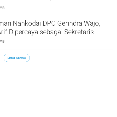
terhadap Asmar Lambo Tidak
WIB
man Nahkodai DPC Gerindra Wajo,
if Dipercaya sebagai Sekretaris
WIB
LIHAT SEMUA