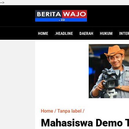
-->
HOME
.HEADLINE
DAERAH
HUKUM
INTE
Home
/
Tanpa label
/
Mahasiswa Demo T