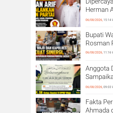
Dipercaya
Herman Ar
Partai
06/08/2026,
15:14 
Bupati Wa
Rosman P
06/08/2026,
11:16 
Anggota 
Sampaika
Ayahanda
06/08/2026,
09:03 
Fakta Pe
Ahmada d