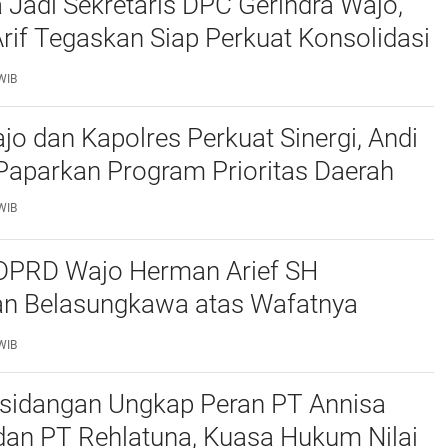
 Jadi Sekretaris DPC Gerindra Wajo,
if Tegaskan Siap Perkuat Konsolidasi
WIB
jo dan Kapolres Perkuat Sinergi, Andi
aparkan Program Prioritas Daerah
WIB
DPRD Wajo Herman Arief SH
n Belasungkawa atas Wafatnya
 Kepala Desa Salobulo
WIB
rsidangan Ungkap Peran PT Annisa
an PT Rehlatuna, Kuasa Hukum Nilai