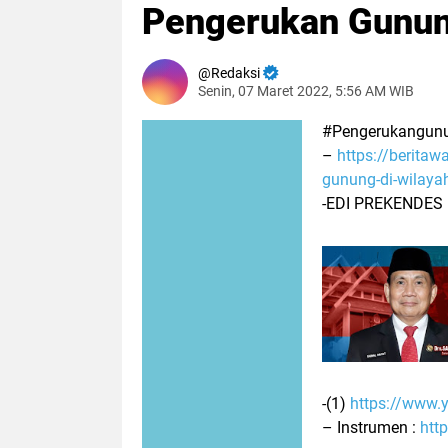
Pengerukan Gunun
Redaksi
Senin, 07 Maret 2022, 5:56 AM WIB
#Pengerukangun
–
https://berita
gunung-di-wilay
-EDI PREKENDES
-(1)
https://www
– Instrumen :
htt