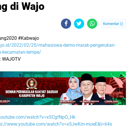
g di Wajo
Komentar (
)
ung2020 #Kabwajo
wajo.id/2022/02/25/mahasiswa-demo-marak-pengerukan-
ah-kecamatan-tempe/
 : WAJOTV
.youtube.com/watch?v=xSCgfNpO_Hk
ps://www.youtube.com/watch?v=x5JwKm-moeE&t=64s