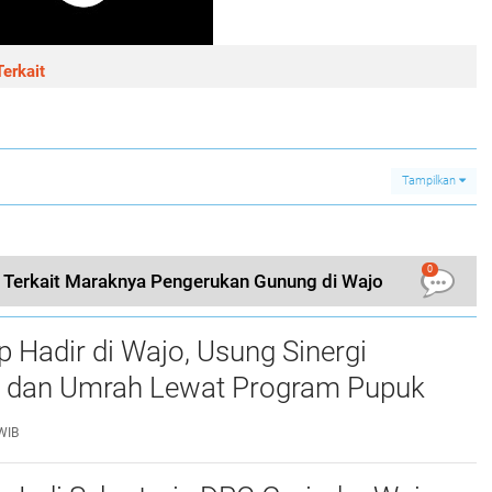
erkait
Tampilkan
0
Terkait Maraknya Pengerukan Gunung di Wajo
p Hadir di Wajo, Usung Sinergi
n dan Umrah Lewat Program Pupuk
h DP Umrah
WIB