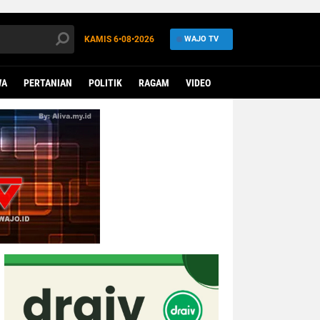
KAMIS
6•08•2026
WAJO TV
WA
PERTANIAN
POLITIK
RAGAM
VIDEO