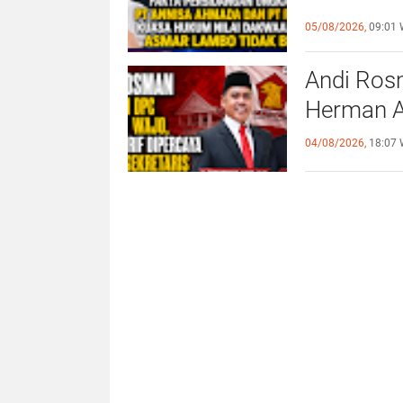
Dakwaan 
05/08/2026,
09:01 
Berdasar
Andi Ros
Herman Ar
04/08/2026,
18:07 