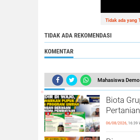
Tidak ada yang T
TIDAK ADA REKOMENDASI
KOMENTAR
Mahasiswa Demo 
TERKINI
Biota Gru
Pertania
Berhadia
06/08/2026,
16:39 