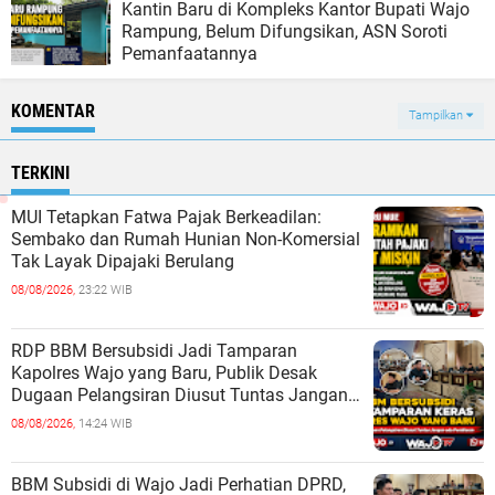
Kantin Baru di Kompleks Kantor Bupati Wajo
Rampung, Belum Difungsikan, ASN Soroti
Pemanfaatannya
KOMENTAR
Tampilkan
TERKINI
MUI Tetapkan Fatwa Pajak Berkeadilan:
Sembako dan Rumah Hunian Non-Komersial
Tak Layak Dipajaki Berulang
08/08/2026,
23:22 WIB
RDP BBM Bersubsidi Jadi Tamparan
Kapolres Wajo yang Baru, Publik Desak
Dugaan Pelangsiran Diusut Tuntas Jangan
ada Pembiaran
08/08/2026,
14:24 WIB
BBM Subsidi di Wajo Jadi Perhatian DPRD,