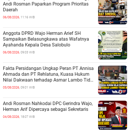
Andi Rosman Paparkan Program Prioritas
Daerah
06/08/2026,
11:16 WIB
Anggota DPRD Wajo Herman Arief SH
Sampaikan Belasungkawa atas Wafatnya
Ayahanda Kepala Desa Salobulo
06/08/2026,
09:03 WIB
Fakta Persidangan Ungkap Peran PT Annisa
Ahmada dan PT Rehlatuna, Kuasa Hukum
Nilai Dakwaan terhadap Asmar Lambo Tidak
Berdasar
05/08/2026,
09:01 WIB
Andi Rosman Nahkodai DPC Gerindra Wajo,
Herman Arif Dipercaya sebagai Sekretaris
04/08/2026,
18:07 WIB