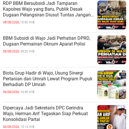
RDP BBM Bersubsidi Jadi Tamparan
Kapolres Wajo yang Baru, Publik Desak
Dugaan Pelangsiran Diusut Tuntas Jangan
ada Pembiaran
08/08/2026,
10:30 WIB
BBM Subsidi di Wajo Jadi Perhatian DPRD,
Dugaan Permainan Oknum Aparat Polisi
08/08/2026,
09:20 WIB
Biota Grup Hadir di Wajo, Usung Sinergi
Pertanian dan Umrah Lewat Program Pupuk
Berhadiah DP Umrah
06/08/2026,
16:39 WIB
Dipercaya Jadi Sekretaris DPC Gerindra
Wajo, Herman Arif Tegaskan Siap Perkuat
Konsolidasi Partai
06/08/2026,
15:14 WIB