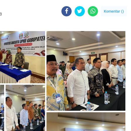
Komentar (
)
IB