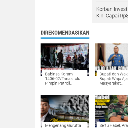
Korban Invest
Kini Capai Rp8
DIREKOMENDASIKAN
Babinsa Koramil
Bupati dan Waki
1406-02/Tanasitolo
Bupati Wajo Aja
Pimpin Patroli
Masyarakat
Gabungan, Jaga
Sukseskan Fun 
Kondusivitas Wilayah
dan Launching
Maskot Porprov 
2026
Mengenang Gurutta
Sertu Habel, Pra