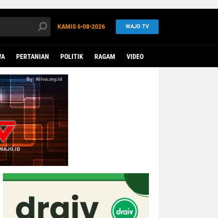
KAMIS
6•08•2026
WAJO TV
WA
PERTANIAN
POLITIK
RAGAM
VIDEO