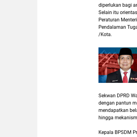
diperlukan bagi 
Selain itu orient
Peraturan Menter
Pendalaman Tuga
/Kota.
Sekwan DPRD Wajo
dengan pantun me
mendapatkan bel
hingga mekanism
Kepala BPSDM Pr