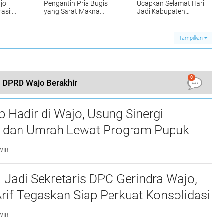
jo
Pengantin Pria Bugis
Ucapkan Selamat Hari
asi:
yang Sarat Makna
Jadi Kabupaten
n
Filosofi, Jangan
Maros ke-67, Doakan
di
Sampai Tergeser oleh
Semakin Maju dan
as
Zaman
Sejahtera
Tampilkan
0
a DPRD Wajo Berakhir
p Hadir di Wajo, Usung Sinergi
n dan Umrah Lewat Program Pupuk
h DP Umrah
WIB
 Jadi Sekretaris DPC Gerindra Wajo,
if Tegaskan Siap Perkuat Konsolidasi
WIB