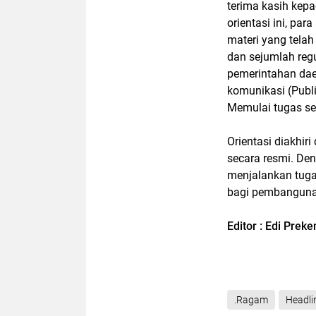
terima kasih kep
orientasi ini, p
materi yang telah
dan sejumlah reg
pemerintahan dae
komunikasi (Publ
Memulai tugas s
Orientasi diakhi
secara resmi. Den
menjalankan tuga
bagi pembangunan
Editor : Edi Prek
.Ragam
Headli