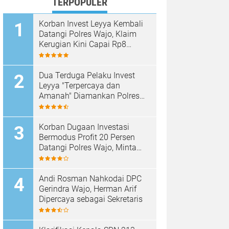
TERPOPULER
Korban Invest Leyya Kembali
Datangi Polres Wajo, Klaim
Kerugian Kini Capai Rp8
Miliar, Minta Penyidikan
Dituntaskan
Dua Terduga Pelaku Invest
Leyya "Terpercaya dan
Amanah" Diamankan Polres
Wajo, Kerugian Korban
Disebut Capai Rp8 Miliar
Korban Dugaan Investasi
Bermodus Profit 20 Persen
Datangi Polres Wajo, Minta
Kejelasan Penanganan Kasus
Andi Rosman Nahkodai DPC
Gerindra Wajo, Herman Arif
Dipercaya sebagai Sekretaris