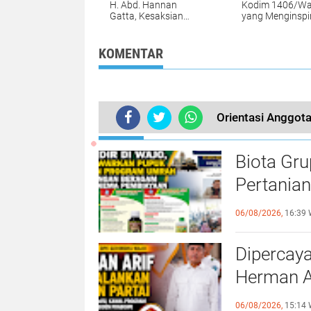
H. Abd. Hannan
Kodim 1406/Wa
Gatta, Kesaksian
yang Menginspir
Seorang Santri
Berdinas denga
tentang Keteladanan
Disiplin, Mengab
yang Tak Terlupakan
Lewat Kerja Ker
KOMENTAR
Orientasi Anggot
TERKINI
Biota Gru
Pertania
Berhadia
06/08/2026,
16:39 
Dipercaya
Herman Ar
Partai
06/08/2026,
15:14 