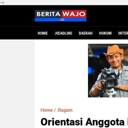
-->
HOME
.HEADLINE
DAERAH
HUKUM
INTE
Home
/
.Ragam
Orientasi Anggota