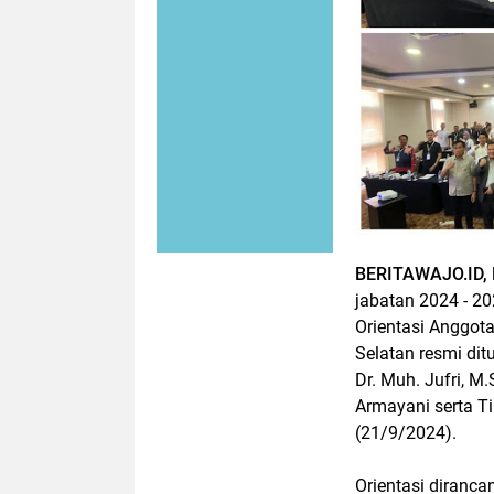
BERITAWAJO.ID,
jabatan 2024 - 2
Orientasi Anggot
Selatan resmi dit
Dr. Muh. Jufri, M.
Armayani serta T
(21/9/2024).
Orientasi diranc