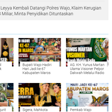
 Leyya Kembali Datangi Polres Wajo, Klaim Kerugian
 Miliar, Minta Penyidikan Dituntaskan
l
Bupati Wajo Hadiri
AG. KH. Yunus Martan
k
Hari Jadi ke 67
Ulama Visioner Pelpor
Kabupaten Maros
Dakwah Melalui Radio
Bike
XVIII
jurit
Sigera, Mahkota
Pemkab Wajo