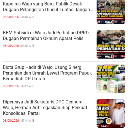
Kapolres Wajo yang Baru, Publik Desak
Dugaan Pelangsiran Diusut Tuntas Jangan
ada Pembiaran
08/08/2026,
10:30 WIB
BBM Subsidi di Wajo Jadi Perhatian DPRD,
Dugaan Permainan Oknum Aparat Polisi
08/08/2026,
09:20 WIB
Biota Grup Hadir di Wajo, Usung Sinergi
Pertanian dan Umrah Lewat Program Pupuk
Berhadiah DP Umrah
06/08/2026,
16:39 WIB
Dipercaya Jadi Sekretaris DPC Gerindra
Wajo, Herman Arif Tegaskan Siap Perkuat
Konsolidasi Partai
06/08/2026,
15:14 WIB