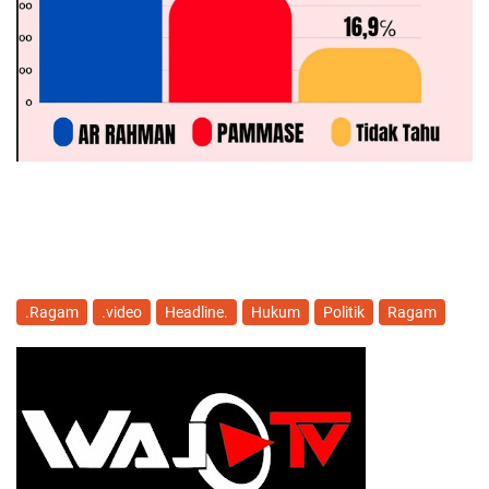
.Ragam
.video
Headline.
Hukum
Politik
Ragam