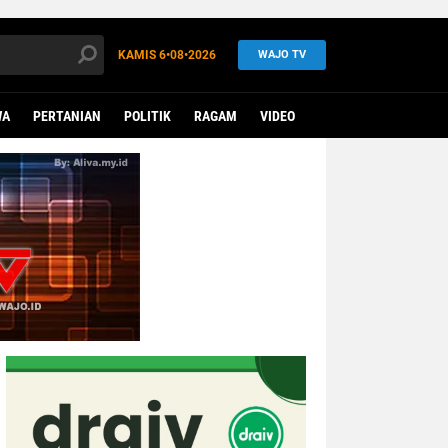
KAMIS
6•08•2026
WAJO TV
WA
PERTANIAN
POLITIK
RAGAM
VIDEO