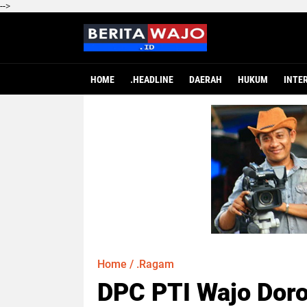
-->
HOME
.HEADLINE
DAERAH
HUKUM
INTE
Home
/
.Ragam
DPC PTI Wajo Doro