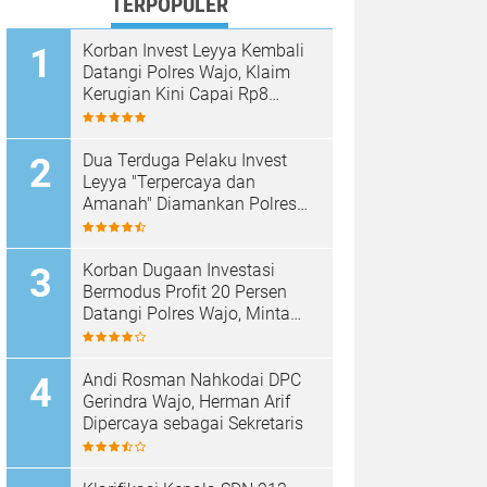
TERPOPULER
Korban Invest Leyya Kembali
Datangi Polres Wajo, Klaim
Kerugian Kini Capai Rp8
Miliar, Minta Penyidikan
Dituntaskan
Dua Terduga Pelaku Invest
Leyya "Terpercaya dan
Amanah" Diamankan Polres
Wajo, Kerugian Korban
Disebut Capai Rp8 Miliar
Korban Dugaan Investasi
Bermodus Profit 20 Persen
Datangi Polres Wajo, Minta
Kejelasan Penanganan Kasus
Andi Rosman Nahkodai DPC
Gerindra Wajo, Herman Arif
Dipercaya sebagai Sekretaris