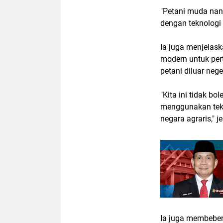
"Petani muda nant
dengan teknologi
Ia juga menjelas
modern untuk pert
petani diluar neger
"Kita ini tidak b
menggunakan tekn
negara agraris," j
Ia juga membebe