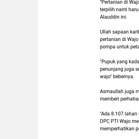
"Pertanian di Waj
terpilih nanti ha
Alauddin ini.
Ullah sapaan kar
pertanian di Wajo
pompa untuk peta
"Pupuk yang kada
penunjang juga s
wajo" bebernya.
Asmaullah juga m
memberi perhatian
"Ada 8.107 lahan
DPC PTI Wajo men
memperhatikan pe