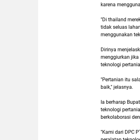
karena menggunak
"Di thailand mer
tidak seluas lah
menggunakan tekn
Dirinya menjelas
menggiurkan jika
teknologi pertani
"Pertanian itu sa
baik," jelasnya.
Ia berharap Bupa
teknologi pertan
berkolaborasi de
"Kami dari DPC P
peralatan teknolo