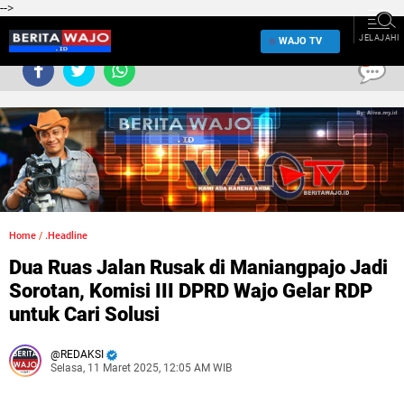
-->
JELAJAHI
WAJO TV
0
Home
/
.Headline
Dua Ruas Jalan Rusak di Maniangpajo Jadi
Sorotan, Komisi III DPRD Wajo Gelar RDP
untuk Cari Solusi
REDAKSI
Selasa, 11 Maret 2025, 12:05 AM WIB