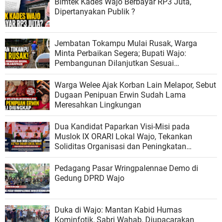
Bimtek Kades Wajo Berbayar RP3 Juta,
Dipertanyakan Publik ?
Jembatan Tokampu Mulai Rusak, Warga
Minta Perbaikan Segera; Bupati Wajo:
Pembangunan Dilanjutkan Sesuai
Kemampuan Anggaran
Warga Welee Ajak Korban Lain Melapor, Sebut
Dugaan Penipuan Erwin Sudah Lama
Meresahkan Lingkungan
Dua Kandidat Paparkan Visi-Misi pada
Muslok IX ORARI Lokal Wajo, Tekankan
Soliditas Organisasi dan Peningkatan
Pelayanan Anggota
Pedagang Pasar Wringpalennae Demo di
Gedung DPRD Wajo
Duka di Wajo: Mantan Kabid Humas
Kominfotik, Sabri Wahab, Diupacarakan