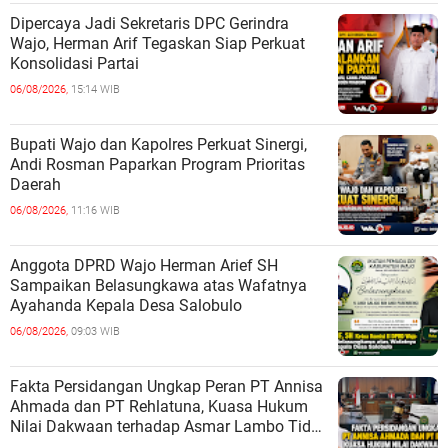
Dipercaya Jadi Sekretaris DPC Gerindra
Wajo, Herman Arif Tegaskan Siap Perkuat
Konsolidasi Partai
06/08/2026,
15:14 WIB
Bupati Wajo dan Kapolres Perkuat Sinergi,
Andi Rosman Paparkan Program Prioritas
Daerah
06/08/2026,
11:16 WIB
Anggota DPRD Wajo Herman Arief SH
Sampaikan Belasungkawa atas Wafatnya
Ayahanda Kepala Desa Salobulo
06/08/2026,
09:03 WIB
Fakta Persidangan Ungkap Peran PT Annisa
Ahmada dan PT Rehlatuna, Kuasa Hukum
Nilai Dakwaan terhadap Asmar Lambo Tidak
Berdasar