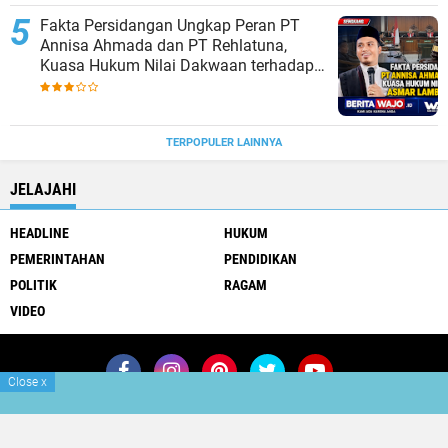
Fakta Persidangan Ungkap Peran PT
Annisa Ahmada dan PT Rehlatuna,
Kuasa Hukum Nilai Dakwaan terhadap
Asmar Lambo Tidak Berdasar
TERPOPULER LAINNYA
JELAJAHI
HEADLINE
HUKUM
PEMERINTAHAN
PENDIDIKAN
POLITIK
RAGAM
VIDEO
Close
x
Join Now
Redaksi
Pedoman Media Siber
Copyright ©
2026 BERITAWAJO.ID
Premium