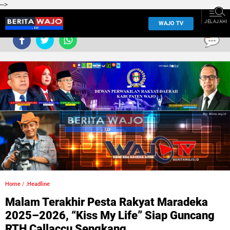
-->
JELAJAHI
WAJO TV
0
Home
/
.Headline
Malam Terakhir Pesta Rakyat Maradeka
2025–2026, “Kiss My Life” Siap Guncang
RTH Callaccu Sengkang