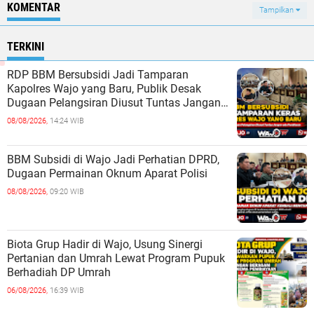
KOMENTAR
Tampilkan
TERKINI
RDP BBM Bersubsidi Jadi Tamparan
Kapolres Wajo yang Baru, Publik Desak
Dugaan Pelangsiran Diusut Tuntas Jangan
ada Pembiaran
08/08/2026,
14:24 WIB
BBM Subsidi di Wajo Jadi Perhatian DPRD,
Dugaan Permainan Oknum Aparat Polisi
08/08/2026,
09:20 WIB
Biota Grup Hadir di Wajo, Usung Sinergi
Pertanian dan Umrah Lewat Program Pupuk
Berhadiah DP Umrah
06/08/2026,
16:39 WIB