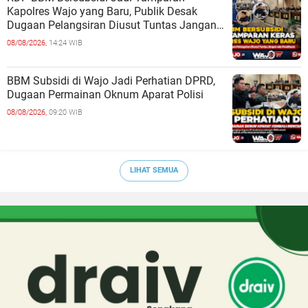
Kapolres Wajo yang Baru, Publik Desak
Dugaan Pelangsiran Diusut Tuntas Jangan
ada Pembiaran
08/08/2026,
14:24 WIB
BBM Subsidi di Wajo Jadi Perhatian DPRD,
Dugaan Permainan Oknum Aparat Polisi
08/08/2026,
09:20 WIB
LIHAT SEMUA