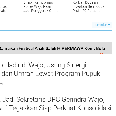
Bhabinkamtibmas
Korban Dugaan
urus
Polres Wajo Resmi
Investasi Bermodus
rah
Jadi Penggerak Cinta
Profit 20 Persen
1,
Lingkungan, Perkuat
Datangi Polres Wajo,
Sinergi Wujudkan
Minta Kejelasan
isasi
Gerakan PISOTA'
Penanganan Kasus
Tampilkan
Ramaikan Festival Anak Saleh HIPERMAWA Kom. Bola
0
p Hadir di Wajo, Usung Sinergi
n dan Umrah Lewat Program Pupuk
h DP Umrah
WIB
 Jadi Sekretaris DPC Gerindra Wajo,
if Tegaskan Siap Perkuat Konsolidasi