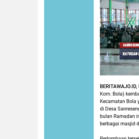
BERITAWAJO.ID,
Kom. Bola) kemba
Kecamatan Bola ya
di Desa Sanresen
bulan Ramadan ini
berbagai masjid 
Perlombaan ters