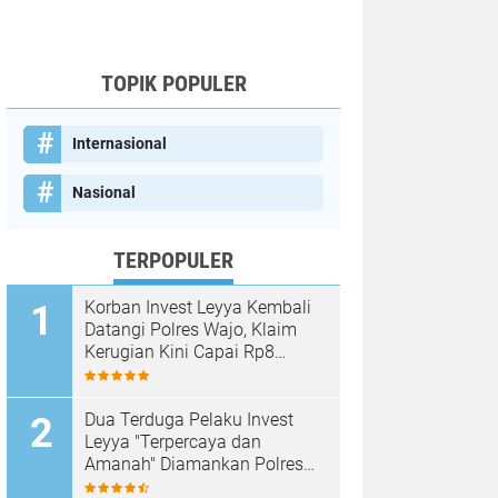
TOPIK POPULER
Internasional
Nasional
TERPOPULER
Korban Invest Leyya Kembali
Datangi Polres Wajo, Klaim
Kerugian Kini Capai Rp8
Miliar, Minta Penyidikan
Dituntaskan
Dua Terduga Pelaku Invest
Leyya "Terpercaya dan
Amanah" Diamankan Polres
Wajo, Kerugian Korban