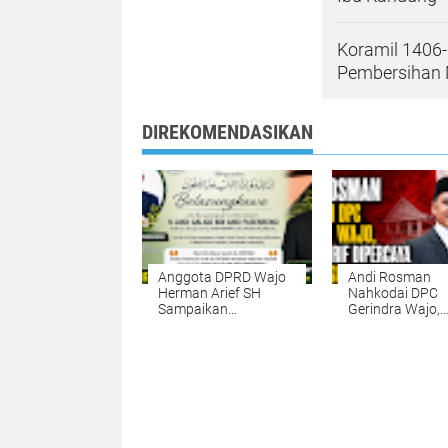
Koramil 1406
Pembersihan 
DIREKOMENDASIKAN
Anggota DPRD Wajo
Andi Rosman
Herman Arief SH
Nahkodai DPC
Sampaikan
Gerindra Wajo,
Belasungkawa atas
Herman Arif
Wafatnya Ayahanda
Dipercaya seba
Kepala Desa Salobulo
Sekretaris