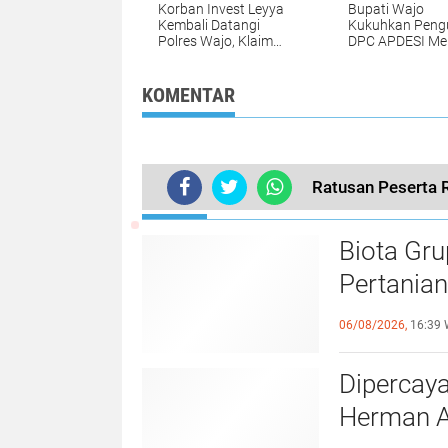
Korban Invest Leyya
Bupati Wajo
Kembali Datangi
Kukuhkan Peng
Polres Wajo, Klaim
DPC APDESI Me
Kerugian Kini Capai
Putih 2026–203
Rp8 Miliar, Minta
Abdul Rahim
Penyidikan
Nahkodai Organ
KOMENTAR
Dituntaskan
Ratusan Peserta 
TERKINI
Biota Gru
Pertania
Berhadia
06/08/2026,
16:39 
Dipercaya
Herman Ar