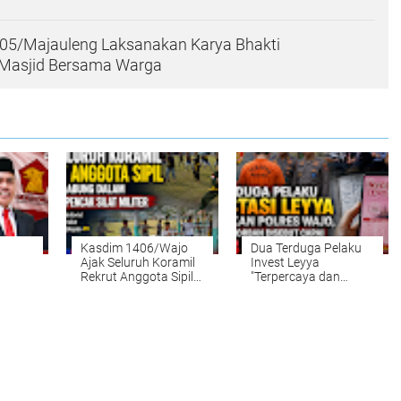
-05/Majauleng Laksanakan Karya Bhakti
Masjid Bersama Warga
Kasdim 1406/Wajo
Dua Terduga Pelaku
Ajak Seluruh Koramil
Invest Leyya
Rekrut Anggota Sipil
"Terpercaya dan
untuk Bergabung
Amanah" Diamankan
gai
dalam Padepokan
Polres Wajo, Kerugian
Pencak Silat Militer
Korban Disebut Capai
Rp8 Miliar