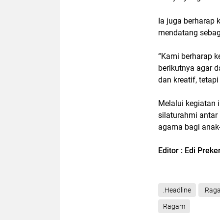
Ia juga berharap 
mendatang sebaga
“Kami berharap ke
berikutnya agar 
dan kreatif, teta
Melalui kegiatan
silaturahmi anta
agama bagi anak-
Editor : Edi Prek
.Headline
.Rag
Ragam