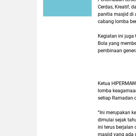
Cerdas, Kreatif, 
panitia masjid d
cabang lomba be
Kegiatan ini juga
Bola yang member
pembinaan generas
Ketua HIPERMAWA
lomba keagamaan 
setiap Ramadan o
“Ini merupakan k
dimulai sejak ta
ini terus berjala
masjid yang ada 