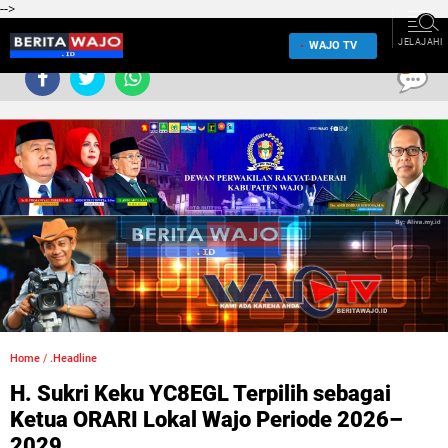
-->
JELAJAHI
WAJO TV
0
Home
/
.Headline
H. Sukri Keku YC8EGL Terpilih sebagai
Ketua ORARI Lokal Wajo Periode 2026–
2029