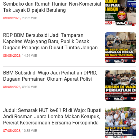
Sembako dan Rumah Hunian Non-Komersial
Tak Layak Dipajaki Berulang
08/08/2026,
23:22 WIB
RDP BBM Bersubsidi Jadi Tamparan
Kapolres Wajo yang Baru, Publik Desak
Dugaan Pelangsiran Diusut Tuntas Jangan
ada Pembiaran
08/08/2026,
14:24 WIB
BBM Subsidi di Wajo Jadi Perhatian DPRD,
Dugaan Permainan Oknum Aparat Polisi
08/08/2026,
09:20 WIB
Judul: Semarak HUT ke-81 RI di Wajo: Bupati
Andi Rosman Juara Lomba Makan Kerupuk,
Pererat Kebersamaan Bersama Forkopimda
07/08/2026,
10:38 WIB