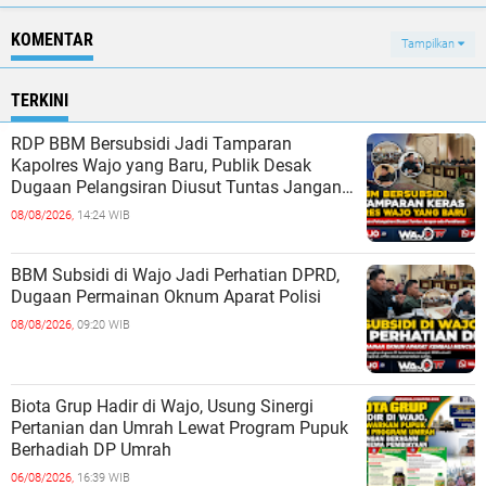
KOMENTAR
Tampilkan
TERKINI
RDP BBM Bersubsidi Jadi Tamparan
Kapolres Wajo yang Baru, Publik Desak
Dugaan Pelangsiran Diusut Tuntas Jangan
ada Pembiaran
08/08/2026,
14:24 WIB
BBM Subsidi di Wajo Jadi Perhatian DPRD,
Dugaan Permainan Oknum Aparat Polisi
08/08/2026,
09:20 WIB
Biota Grup Hadir di Wajo, Usung Sinergi
Pertanian dan Umrah Lewat Program Pupuk
Berhadiah DP Umrah
06/08/2026,
16:39 WIB