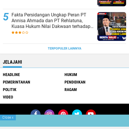
Fakta Persidangan Ungkap Peran PT
Annisa Ahmada dan PT Rehlatuna,
Kuasa Hukum Nilai Dakwaan terhadap
Asmar Lambo Tidak Berdasar
TERPOPULER LAINNYA
JELAJAHI
HEADLINE
HUKUM
PEMERINTAHAN
PENDIDIKAN
POLITIK
RAGAM
VIDEO
Close
x
Join Now
Redaksi
Pedoman Media Siber