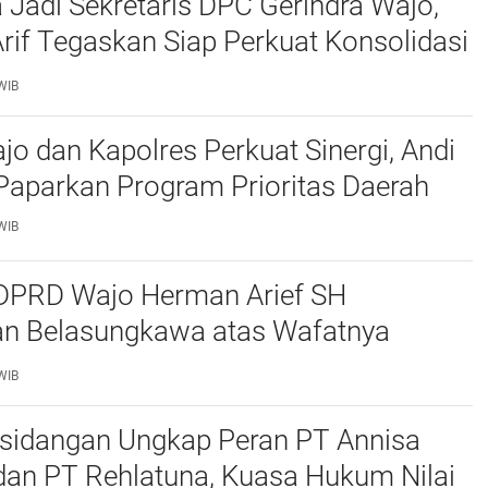
 Jadi Sekretaris DPC Gerindra Wajo,
if Tegaskan Siap Perkuat Konsolidasi
WIB
jo dan Kapolres Perkuat Sinergi, Andi
aparkan Program Prioritas Daerah
WIB
DPRD Wajo Herman Arief SH
n Belasungkawa atas Wafatnya
 Kepala Desa Salobulo
WIB
rsidangan Ungkap Peran PT Annisa
an PT Rehlatuna, Kuasa Hukum Nilai