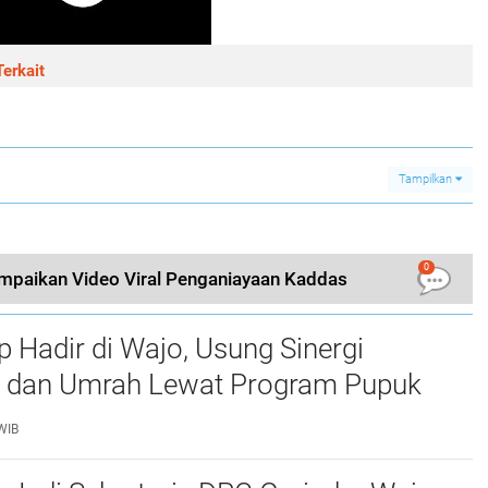
erkait
Tampilkan
0
mpaikan Video Viral Penganiayaan Kaddas
p Hadir di Wajo, Usung Sinergi
n dan Umrah Lewat Program Pupuk
h DP Umrah
WIB