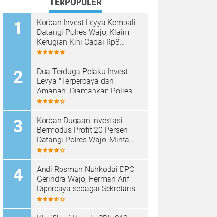
TERPOPULER
Korban Invest Leyya Kembali
Datangi Polres Wajo, Klaim
Kerugian Kini Capai Rp8
Miliar, Minta Penyidikan
Dituntaskan
Dua Terduga Pelaku Invest
Leyya "Terpercaya dan
Amanah" Diamankan Polres
Wajo, Kerugian Korban
Disebut Capai Rp8 Miliar
Korban Dugaan Investasi
Bermodus Profit 20 Persen
Datangi Polres Wajo, Minta
Kejelasan Penanganan Kasus
Andi Rosman Nahkodai DPC
Gerindra Wajo, Herman Arif
Dipercaya sebagai Sekretaris