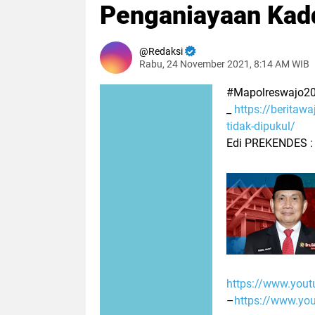
Penganiayaan Kad
Redaksi
Rabu, 24 November 2021, 8:14 AM WIB
#Mapolreswajo20
_
https://beritawa
tidak-dipukul/
Edi PREKENDES 
https://www.you
–
https://www.y