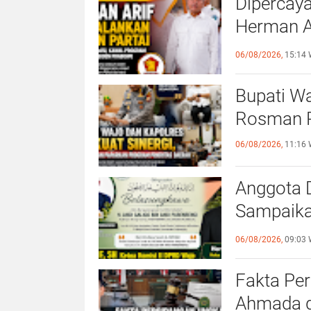
Dipercaya
Herman Ar
Partai
06/08/2026,
15:14 
Bupati Wa
Rosman P
06/08/2026,
11:16 
Anggota 
Sampaika
Ayahanda
06/08/2026,
09:03 
Fakta Pe
Ahmada d