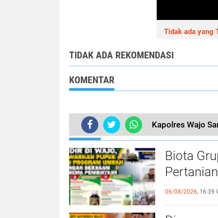
Tidak ada yang T
TIDAK ADA REKOMENDASI
KOMENTAR
Kapolres Wajo Sa
TERKINI
Biota Gru
Pertania
Berhadia
06/08/2026,
16:39 