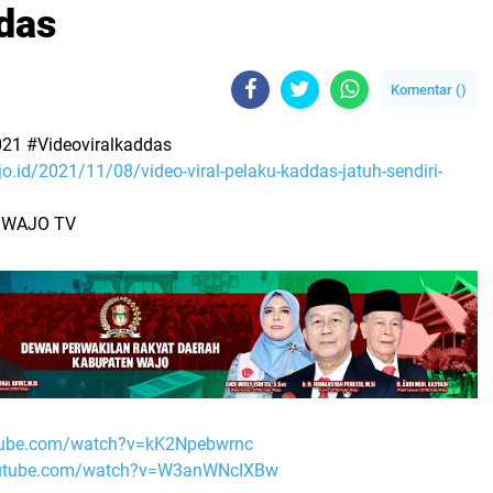
das
Komentar (
)
21 #Videoviralkaddas
jo.id/2021/11/08/video-viral-pelaku-kaddas-jatuh-sendiri-
: WAJO TV
tube.com/watch?v=kK2Npebwrnc
outube.com/watch?v=W3anWNcIXBw