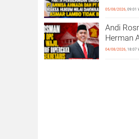
Dakwaan 
05/08/2026,
09:01 
Berdasar
Andi Ros
Herman Ar
04/08/2026,
18:07 