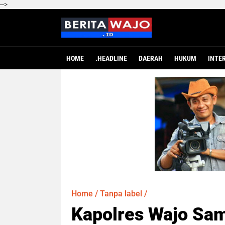
-->
HOME
.HEADLINE
DAERAH
HUKUM
INTE
Home
/
Tanpa label
/
Kapolres Wajo Sam