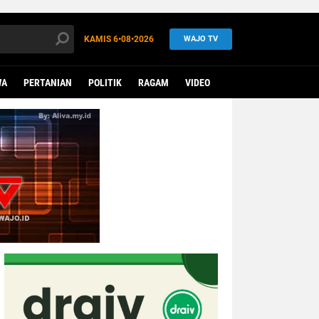
KAMIS
6•08•2026
WAJO TV
WA
PERTANIAN
POLITIK
RAGAM
VIDEO