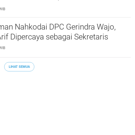
terhadap Asmar Lambo Tidak
WIB
man Nahkodai DPC Gerindra Wajo,
if Dipercaya sebagai Sekretaris
WIB
LIHAT SEMUA