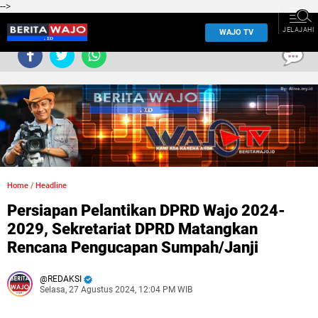
-->
JELAJAHI
WAJO TV
0
Home
/
Headline
Persiapan Pelantikan DPRD Wajo 2024-
2029, Sekretariat DPRD Matangkan
Rencana Pengucapan Sumpah/Janji
REDAKSI
Selasa, 27 Agustus 2024, 12:04 PM WIB