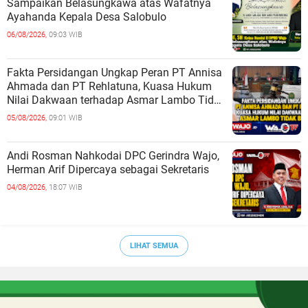
Sampaikan Belasungkawa atas Wafatnya
Ayahanda Kepala Desa Salobulo
06/08/2026,
09:03 WIB
Fakta Persidangan Ungkap Peran PT Annisa
Ahmada dan PT Rehlatuna, Kuasa Hukum
Nilai Dakwaan terhadap Asmar Lambo Tidak
Berdasar
05/08/2026,
09:01 WIB
Andi Rosman Nahkodai DPC Gerindra Wajo,
Herman Arif Dipercaya sebagai Sekretaris
04/08/2026,
18:07 WIB
LIHAT SEMUA