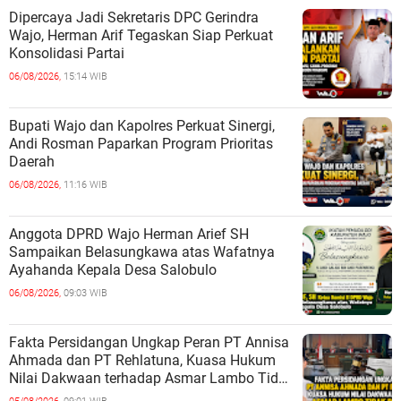
Dipercaya Jadi Sekretaris DPC Gerindra
Wajo, Herman Arif Tegaskan Siap Perkuat
Konsolidasi Partai
06/08/2026,
15:14 WIB
Bupati Wajo dan Kapolres Perkuat Sinergi,
Andi Rosman Paparkan Program Prioritas
Daerah
06/08/2026,
11:16 WIB
Anggota DPRD Wajo Herman Arief SH
Sampaikan Belasungkawa atas Wafatnya
Ayahanda Kepala Desa Salobulo
06/08/2026,
09:03 WIB
Fakta Persidangan Ungkap Peran PT Annisa
Ahmada dan PT Rehlatuna, Kuasa Hukum
Nilai Dakwaan terhadap Asmar Lambo Tidak
Berdasar