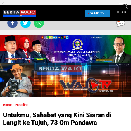
-->
JELAJAHI
WAJO TV
0
Home
/
.Headline
Untukmu, Sahabat yang Kini Siaran di
Langit ke Tujuh, 73 Om Pandawa