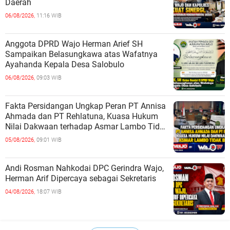
Daerah
06/08/2026,
11:16 WIB
Anggota DPRD Wajo Herman Arief SH
Sampaikan Belasungkawa atas Wafatnya
Ayahanda Kepala Desa Salobulo
06/08/2026,
09:03 WIB
Fakta Persidangan Ungkap Peran PT Annisa
Ahmada dan PT Rehlatuna, Kuasa Hukum
Nilai Dakwaan terhadap Asmar Lambo Tidak
Berdasar
05/08/2026,
09:01 WIB
Andi Rosman Nahkodai DPC Gerindra Wajo,
Herman Arif Dipercaya sebagai Sekretaris
04/08/2026,
18:07 WIB