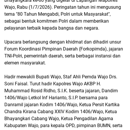
Bhayangkara ke-80 yang digelar di Lapangan Mapolres
Wajo, Rabu (1/7/2026). Peringatan tahun ini mengusung
tema "80 Tahun Mengabdi, Polri untuk Masyarakat",
sebagai bentuk komitmen Polri dalam memberikan
pelayanan terbaik kepada bangsa dan negara.
Upacara berlangsung dengan khidmat dan dihadiri unsur
Forum Koordinasi Pimpinan Daerah (Forkopimda), jajaran
TNI-Polri, pemerintah daerah, serta berbagai instansi dan
elemen masyarakat.
Hadir mewakili Bupati Wajo, Staf Ahli Pemda Wajo Drs.
Soni Faisal. Turut hadir Kapolres Wajo AKBP H.
Muhammad Rosid Ridho, S.I.K. beserta jajaran, Dandim
1406/Wajo Letkol Inf Harianto, S.I.P. bersama para
Danramil jajaran Kodim 1406/Wajo, Ketua Persit Kartika
Chandra Kirana Cabang XXIV Kodim 1406/Wajo, Ketua
Bhayangkari Cabang Wajo, Ketua Pengadilan Agama
Kabupaten Wajo, para kepala OPD, pimpinan BUMN, serta