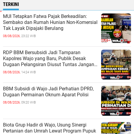
TERKINI
MUI Tetapkan Fatwa Pajak Berkeadilan:
Sembako dan Rumah Hunian Non-Komersial
Tak Layak Dipajaki Berulang
08/08/2026,
23:22 WIB
RDP BBM Bersubsidi Jadi Tamparan
Kapolres Wajo yang Baru, Publik Desak
Dugaan Pelangsiran Diusut Tuntas Jangan
ada Pembiaran
08/08/2026,
14:24 WIB
BBM Subsidi di Wajo Jadi Perhatian DPRD,
Dugaan Permainan Oknum Aparat Polisi
08/08/2026,
09:20 WIB
Biota Grup Hadir di Wajo, Usung Sinergi
Pertanian dan Umrah Lewat Program Pupuk