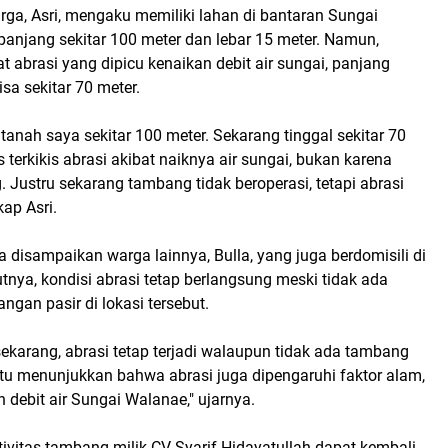
ga, Asri, mengaku memiliki lahan di bantaran Sungai
anjang sekitar 100 meter dan lebar 15 meter. Namun,
t abrasi yang dipicu kenaikan debit air sungai, panjang
isa sekitar 70 meter.
tanah saya sekitar 100 meter. Sekarang tinggal sekitar 70
 terkikis abrasi akibat naiknya air sungai, bukan karena
. Justru sekarang tambang tidak beroperasi, tetapi abrasi
kap Asri.
 disampaikan warga lainnya, Bulla, yang juga berdomisili di
nya, kondisi abrasi tetap berlangsung meski tidak ada
gan pasir di lokasi tersebut.
sekarang, abrasi tetap terjadi walaupun tidak ada tambang
Itu menunjukkan bahwa abrasi juga dipengaruhi faktor alam,
 debit air Sungai Walanae," ujarnya.
tivitas tambang milik CV Syarif Hidayatullah dapat kembali