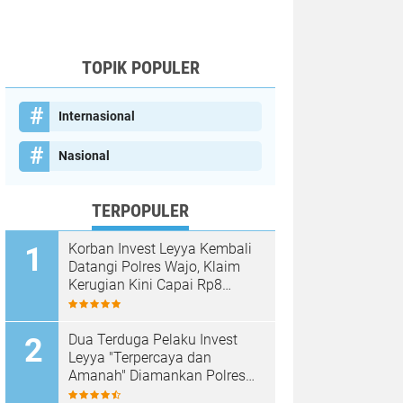
TOPIK POPULER
Internasional
Nasional
TERPOPULER
Korban Invest Leyya Kembali
Datangi Polres Wajo, Klaim
Kerugian Kini Capai Rp8
Miliar, Minta Penyidikan
Dituntaskan
Dua Terduga Pelaku Invest
Leyya "Terpercaya dan
Amanah" Diamankan Polres
Wajo, Kerugian Korban