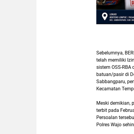
Sebelumnya, BER
telah memiliki Iz
sistem OSS-RBA 
batuan/pasir di
Sabbangparu, pem
Kecamatan Tempe 
Meski demikian, 
terbit pada Febr
Persoalan terseb
Polres Wajo sehi