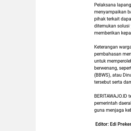
Pelaksana lapang
menyampaikan ba
pihak terkait dap
ditemukan solusi
memberikan kepas
Keterangan warg
pembahasan meng
untuk memperoleh 
berwenang, seper
(BBWS), atau Din
tersebut serta d
BERITAWAJO.ID t
pemerintah daerah
guna menjaga ke
Editor: Edi Prek