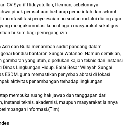
an CV Syarif Hidayatullah, Herman, sebelumnya
hwa pihak perusahaan berharap pemerintah dan seluruh
at memfasilitasi penyelesaian persoalan melalui dialog agar
 yang mengakomodasi kepentingan masyarakat sekaligus
tian hukum bagi pemegang izin.
a Asri dan Bulla menambah sudut pandang dalam
enai kondisi bantaran Sungai Walanae. Namun demikian,
gambaran yang utuh, diperlukan kajian teknis dari instansi
ti Dinas Lingkungan Hidup, Balai Besar Wilayah Sungai
as ESDM, guna memastikan penyebab abrasi di lokasi
ampak aktivitas penambangan terhadap lingkungan.
etap membuka ruang hak jawab dan tanggapan dari
, instansi teknis, akademisi, maupun masyarakat lainnya
berimbangan informasi.(Tim)
endes