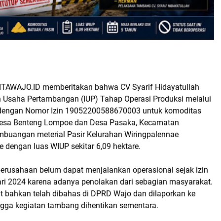
ITAWAJO.ID memberitakan bahwa CV Syarif Hidayatullah
in Usaha Pertambangan (IUP) Tahap Operasi Produksi melalui
dengan Nomor Izin 19052200588670003 untuk komoditas
 Desa Benteng Lompoe dan Desa Pasaka, Kecamatan
buangan meterial Pasir Kelurahan Wiringpalennae
dengan luas WIUP sekitar 6,09 hektare.
perusahaan belum dapat menjalankan operasional sejak izin
uari 2024 karena adanya penolakan dari sebagian masyarakat.
ut bahkan telah dibahas di DPRD Wajo dan dilaporkan ke
ngga kegiatan tambang dihentikan sementara.