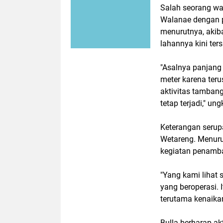
Salah seorang war
Walanae dengan p
menurutnya, akiba
lahannya kini ters
"Asalnya panjang 
meter karena terus
aktivitas tambang
tetap terjadi," ung
Keterangan serupa
Wetareng. Menurut
kegiatan penamban
"Yang kami lihat 
yang beroperasi. 
terutama kenaikan
Bulla berharap ak