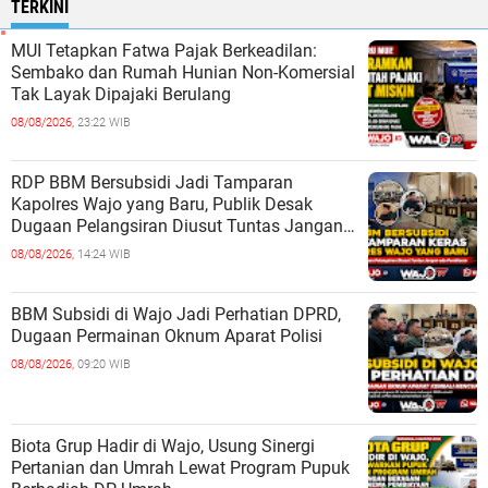
TERKINI
MUI Tetapkan Fatwa Pajak Berkeadilan:
Sembako dan Rumah Hunian Non-Komersial
Tak Layak Dipajaki Berulang
08/08/2026,
23:22 WIB
RDP BBM Bersubsidi Jadi Tamparan
Kapolres Wajo yang Baru, Publik Desak
Dugaan Pelangsiran Diusut Tuntas Jangan
ada Pembiaran
08/08/2026,
14:24 WIB
BBM Subsidi di Wajo Jadi Perhatian DPRD,
Dugaan Permainan Oknum Aparat Polisi
08/08/2026,
09:20 WIB
Biota Grup Hadir di Wajo, Usung Sinergi
Pertanian dan Umrah Lewat Program Pupuk