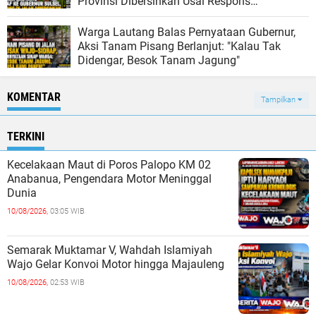
Provinsi Dibersihkan Usai Respons
Pemerintah
Warga Lautang Balas Pernyataan Gubernur,
Aksi Tanam Pisang Berlanjut: "Kalau Tak
Didengar, Besok Tanam Jagung"
KOMENTAR
Tampilkan
TERKINI
Kecelakaan Maut di Poros Palopo KM 02
Anabanua, Pengendara Motor Meninggal
Dunia
10/08/2026,
03:05 WIB
Semarak Muktamar V, Wahdah Islamiyah
Wajo Gelar Konvoi Motor hingga Majauleng
10/08/2026,
02:53 WIB