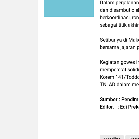
Dalam perjalana
dan disambut oleh
berkoordinasi, r
sebagai titik akhi
Setibanya di Mak
bersama jajaran p
Kegiatan gowes in
mempererat solidi
Korem 141/Toddop
TNI AD dalam me
Sumber : Pendim
Editor. : Edi Pre