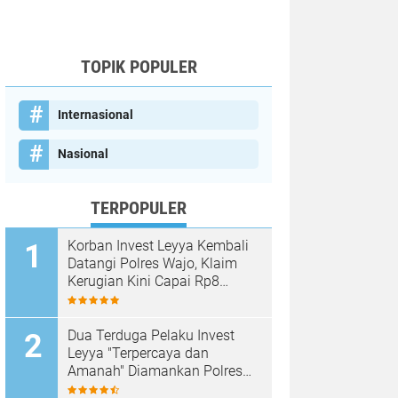
TOPIK POPULER
Internasional
Nasional
TERPOPULER
Korban Invest Leyya Kembali
Datangi Polres Wajo, Klaim
Kerugian Kini Capai Rp8
Miliar, Minta Penyidikan
Dituntaskan
Dua Terduga Pelaku Invest
Leyya "Terpercaya dan
Amanah" Diamankan Polres
Wajo, Kerugian Korban