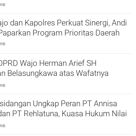
WIB
jo dan Kapolres Perkuat Sinergi, Andi
aparkan Program Prioritas Daerah
WIB
DPRD Wajo Herman Arief SH
n Belasungkawa atas Wafatnya
 Kepala Desa Salobulo
WIB
rsidangan Ungkap Peran PT Annisa
an PT Rehlatuna, Kuasa Hukum Nilai
terhadap Asmar Lambo Tidak
WIB