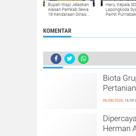
Bupati Wajo Jelaskan
Haru, Kepala S
Alasan Pemkab Sewa
Lapongkoda Sy
18 Kendaraan Dinas:
Pamit Purnabak
Lebih Efisien, Tanpa
Setelah 11 Tah
Biaya Perawatan dan
Mengabdi
Fleksibel
KOMENTAR
TERKINI
Kasrem 141/Toddopuli Pimpin Gowe
Biota Gru
Pertania
Berhadia
06/08/2026,
16:39 
Dipercaya
Herman Ar