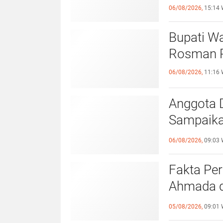
Partai
06/08/2026,
15:14 
Bupati Wa
Rosman P
06/08/2026,
11:16 
Anggota 
Sampaika
Ayahanda
06/08/2026,
09:03 
Fakta Pe
Ahmada d
Dakwaan 
05/08/2026,
09:01 
Berdasar