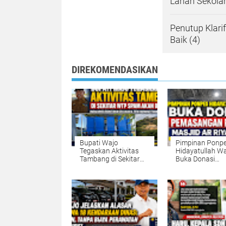
Lahan Sekola
Penutup Klari
Baik (4)
DIREKOMENDASIKAN
Bupati Wajo
Pimpinan Ponp
Tegaskan Aktivitas
Hidayatullah W
Tambang di Sekitar
Buka Donasi
WTP SPAM Akan
Pemasangan Pl
Ditertibkan, Warga
Masjid Ar Riyadh
Minta ESDM Turun
Masyarakat Rai
Cek Lokasi dan Titik
Keberkahan Se
Koordinat Tambang