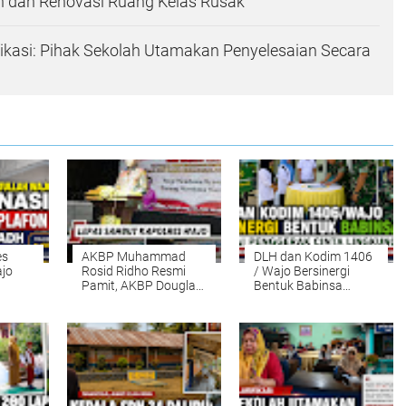
h dan Renovasi Ruang Kelas Rusak
fikasi: Pihak Sekolah Utamakan Penyelesaian Secara
es
AKBP Muhammad
DLH dan Kodim 1406
ajo
Rosid Ridho Resmi
/ Wajo Bersinergi
Pamit, AKBP Douglas
Bentuk Babinsa
afon
Mahendrajaya
sebagai Penggerak
, Ajak
Nahkodai Polres
Cinta Lingkungan,
h
Wajo; Bupati Andi
Siap Bergerak Pasca
dekah
Rosman Ajak Perkuat
HUT Kemerdekaan
Sinergi Jaga
Kamtibmas