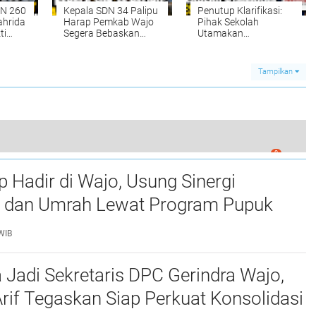
DN 260
Kepala SDN 34 Palipu
Penutup Klarifikasi:
ahrida
Harap Pemkab Wajo
Pihak Sekolah
ti
Segera Bebaskan
Utamakan
un
Lahan Sekolah dan
Penyelesaian Secara
Renovasi Ruang Kelas
Baik (4)
Rusak
Tampilkan
0
s Bone–Wajo, Perkuat Soliditas Antar Satuan
p Hadir di Wajo, Usung Sinergi
n dan Umrah Lewat Program Pupuk
h DP Umrah
WIB
 Jadi Sekretaris DPC Gerindra Wajo,
if Tegaskan Siap Perkuat Konsolidasi