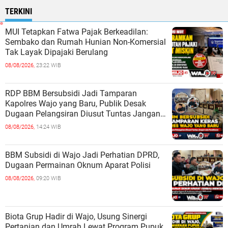
TERKINI
MUI Tetapkan Fatwa Pajak Berkeadilan:
Sembako dan Rumah Hunian Non-Komersial
Tak Layak Dipajaki Berulang
08/08/2026,
23:22 WIB
RDP BBM Bersubsidi Jadi Tamparan
Kapolres Wajo yang Baru, Publik Desak
Dugaan Pelangsiran Diusut Tuntas Jangan
ada Pembiaran
08/08/2026,
14:24 WIB
BBM Subsidi di Wajo Jadi Perhatian DPRD,
Dugaan Permainan Oknum Aparat Polisi
08/08/2026,
09:20 WIB
Biota Grup Hadir di Wajo, Usung Sinergi
Pertanian dan Umrah Lewat Program Pupuk