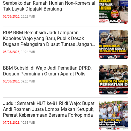
Sembako dan Rumah Hunian Non-Komersial
Tak Layak Dipajaki Berulang
08/08/2026,
23:22 WIB
RDP BBM Bersubsidi Jadi Tamparan
Kapolres Wajo yang Baru, Publik Desak
Dugaan Pelangsiran Diusut Tuntas Jangan
ada Pembiaran
08/08/2026,
14:24 WIB
BBM Subsidi di Wajo Jadi Perhatian DPRD,
Dugaan Permainan Oknum Aparat Polisi
08/08/2026,
09:20 WIB
Judul: Semarak HUT ke-81 RI di Wajo: Bupati
Andi Rosman Juara Lomba Makan Kerupuk,
Pererat Kebersamaan Bersama Forkopimda
07/08/2026,
10:38 WIB