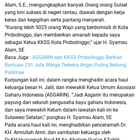
Alam, S.E., mengungkapkan banyak Orang orang Sulsel
yang kini sukses di negeri rantau, diawali dengan kerja
keras dan kegigihan serta pantang menyerah.
“Kurang lebih 5023 orang Wajo yang berdomisili di Kota
Probolinggo, dan memberikan amanah kepada saya
sebagai Ketua KKSS Kota Probolinggo,”
ujar H. Syamsu
Alam, SE
Baca Juga :
ASGARIN dan KKSS Probolinggo Berikan
Bantuan 251 Juta Warga Terkena Angin Puting Beliung
Pallimae
Kunjungan kali ini, dalam rangka menghadiri acara haul
keluarga besar H. Jalil, dan mewakili Ketua Umum Asosiasi
Gaharu Indonesia (ASGARIN). “Jadi Asgarin itu merupakan
payung dari seluruh pengusaha kayu gaharu Indonesia,
dan saya mewakili Ketum dalam lawatan kali ini ke
Sulawesi Selatan,” pungkas H. Syamsu Alam, SE
Pada acara haul kali ini, menghadirkan penceramah Dr.
KH. Amrullah Amri, dan sambutan keluarga oleh
Dr.KH.Huzaemah Rauf M.Ag, Khatam Qur’an &Tahlil: