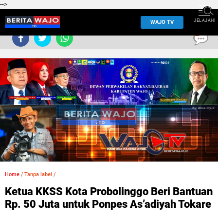
-->
JELAJAHI
WAJO TV
0
Home
/
Tanpa label
/
Ketua KKSS Kota Probolinggo Beri Bantuan
Rp. 50 Juta untuk Ponpes As’adiyah Tokare